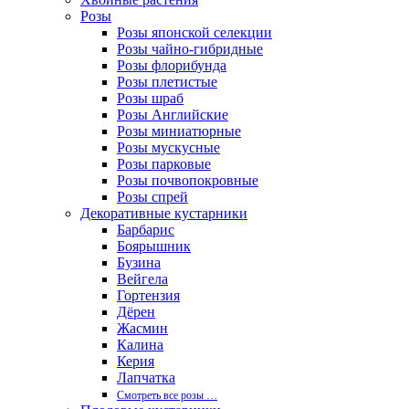
Розы
Розы японской селекции
Розы чайно-гибридные
Розы флорибунда
Розы плетистые
Розы шраб
Розы Английские
Розы миниатюрные
Розы мускусные
Розы парковые
Розы почвопокровные
Розы спрей
Декоративные кустарники
Барбарис
Боярышник
Бузина
Вейгела
Гортензия
Дёрен
Жасмин
Калина
Керия
Лапчатка
Смотреть все розы …