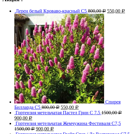
Дерен белый Кроваво-красный С5
800,00
550,00
Р
Р
Спирея
Билларда С5
800,00
550,00
Р
Р
Гортензия метельчатая Пастел Грин C 7.5
1500,00
Р
900,00
Р
Гортензия метельчатая Жемчужина Фестиваля С7,5
1500,00
900,00
Р
Р