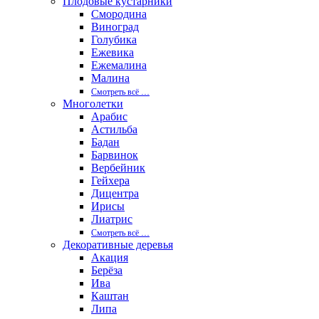
Плодовые кустарники
Смородина
Виноград
Голубика
Ежевика
Ежемалина
Малина
Смотреть вcё …
Многолетки
Арабис
Астильба
Бадан
Барвинок
Вербейник
Гейхера
Дицентра
Ирисы
Лиатрис
Смотреть вcё …
Декоративные деревья
Акация
Берёза
Ива
Каштан
Липа