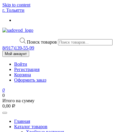
Skip to content
г. Тольятти
Поиск товаров
8(917)139‑55-99
Мой аккаунт
Войти
Регистрация
Корзина
Оформить заказ
0
0
Итого на сумму
0,00
Р
Главная
Каталог товаров
Хвойные растения