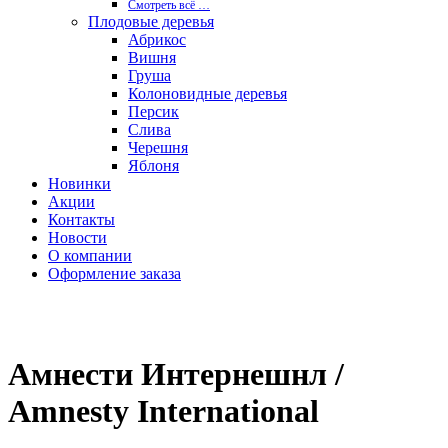
Смотреть вcё …
Плодовые деревья
Абрикос
Вишня
Груша
Колоновидные деревья
Персик
Слива
Черешня
Яблоня
Новинки
Акции
Контакты
Новости
О компании
Оформление заказа
Амнести Интернешнл /
Amnesty International