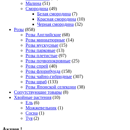
Малина
(51)
Смородина
(49)
Белая смородина
(7)
Красная смородина
(10)
Черная смородина
(32)
Розы
(858)
Розы Английские
(68)
Розы миниатюрные
(14)
Розы мускусные
(15)
Розы парковые
(13)
Розы плетистые
(97)
Розы почвопокровные
(25)
Розы спрей
(40)
Розы флорибунда
(158)
Розы чайно-гибридные
(307)
Розы шраб
(133)
Розы Японской селекции
(38)
Сопутствующие товары
(8)
Хвойные растения
(10)
Ель
(6)
Можжевельник
(1)
Сосна
(1)
Туя
(2)
Акция !