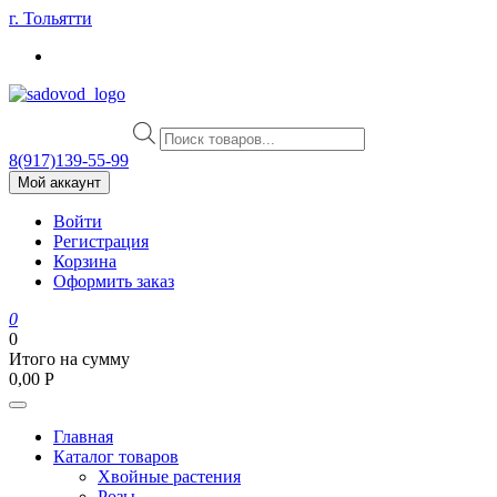
Skip
г. Тольятти
to
content
Поиск
товаров
8(917)139‑55-99
Мой аккаунт
Войти
Регистрация
Корзина
Оформить заказ
0
0
Итого на сумму
0,00
Р
Главная
Каталог товаров
Хвойные растения
Розы