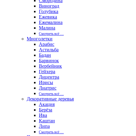
Смородина
Виноград
Голубика
Ежевика
Ежемалина
Малина
Смотреть вcё …
Многолетки
Арабис
Астильба
Бадан
Барвинок
Вербейник
Гейхера
Дицентра
Ирисы
Лиатрис
Смотреть вcё …
Декоративные деревья
Акация
Берёза
Ива
Каштан
Липа
Смотреть вcё …