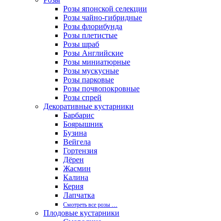
Розы японской селекции
Розы чайно-гибридные
Розы флорибунда
Розы плетистые
Розы шраб
Розы Английские
Розы миниатюрные
Розы мускусные
Розы парковые
Розы почвопокровные
Розы спрей
Декоративные кустарники
Барбарис
Боярышник
Бузина
Вейгела
Гортензия
Дёрен
Жасмин
Калина
Керия
Лапчатка
Смотреть все розы …
Плодовые кустарники