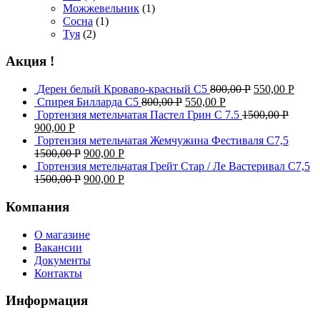
Можжевельник
(1)
Сосна
(1)
Туя
(2)
Акция !
Дерен белый Кроваво-красный С5
800,00
Р
550,00
Р
Спирея Билларда С5
800,00
Р
550,00
Р
Гортензия метельчатая Пастел Грин C 7.5
1500,00
Р
900,00
Р
Гортензия метельчатая Жемчужина Фестиваля С7,5
1500,00
Р
900,00
Р
Гортензия метельчатая Грейт Стар / Ле Вастеривал С7,5
1500,00
Р
900,00
Р
Компания
О магазине
Вакансии
Документы
Контакты
Информация