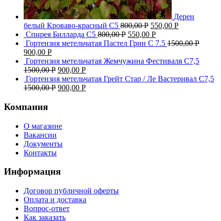
Дерен
белый Кроваво-красный С5
800,00
Р
550,00
Р
Спирея Билларда С5
800,00
Р
550,00
Р
Гортензия метельчатая Пастел Грин C 7.5
1500,00
Р
900,00
Р
Гортензия метельчатая Жемчужина Фестиваля С7,5
1500,00
Р
900,00
Р
Гортензия метельчатая Грейт Стар / Ле Вастеривал С7,5
1500,00
Р
900,00
Р
Компания
О магазине
Вакансии
Документы
Контакты
Информация
Договор публичной оферты
Оплата и доставка
Вопрос-ответ
Как заказать