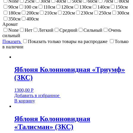
None
25см
30см
40см
50см
60см
70см
80см
90см
100 см
110см
120см
130см
140см
150см
180см
200см
210см
220см
230см
250см
300см
350см
400см
Аромат
None
Нет
Легкий
Средний
Сильный
Очень
сильный
Показать
Показать только товары на распродаже
Только
в наличии
Яблоня Колонновидная «Триумф»
(ЗКС)
1300,00
Р
Добавить в избранное
В корзину
Яблоня Колонновидная
«Талисман» (ЗКС)