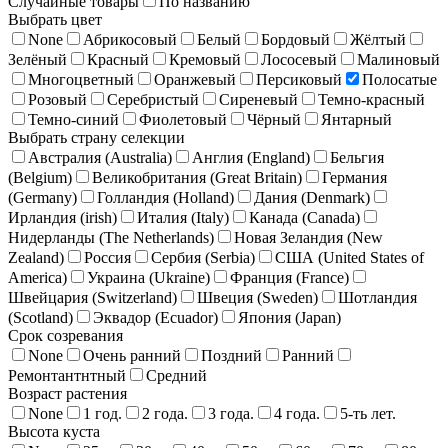
Случайные товары
По названию
Выбрать цвет
None
Абрикосовый
Белый
Бордовый
Жёлтый
Зелёный
Красный
Кремовый
Лососевый
Малиновый
Многоцветный
Оранжевый
Персиковый
Полосатые
Розовый
Серебристый
Сиреневый
Темно-красный
Темно-синий
Фиолетовый
Чёрный
Янтарный
Выбрать страну селекции
Австралия (Australia)
Англия (England)
Бельгия
(Belgium)
Великобритания (Great Britain)
Германия
(Germany)
Голландия (Holland)
Дания (Denmark)
Ирландия (irish)
Италия (Italy)
Канада (Canada)
Нидерланды (The Netherlands)
Новая Зеландия (New
Zealand)
Россия
Сербия (Serbia)
США (United States of
America)
Украина (Ukraine)
Франция (France)
Швейцария (Switzerland)
Швеция (Sweden)
Шотландия
(Scotland)
Эквадор (Ecuador)
Япония (Japan)
Срок созревания
None
Очень ранний
Поздний
Ранний
Ремонтантнтный
Средний
Возраст растения
None
1 год.
2 года.
3 года.
4 года.
5-ть лет.
Высота куста