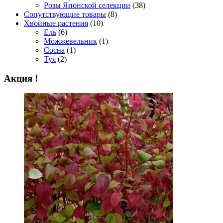
Розы Японской селекции
(38)
Сопутствующие товары
(8)
Хвойные растения
(10)
Ель
(6)
Можжевельник
(1)
Сосна
(1)
Туя
(2)
Акция !