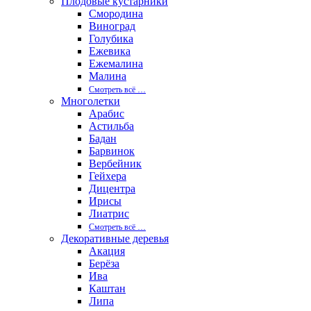
Плодовые кустарники
Смородина
Виноград
Голубика
Ежевика
Ежемалина
Малина
Смотреть вcё …
Многолетки
Арабис
Астильба
Бадан
Барвинок
Вербейник
Гейхера
Дицентра
Ирисы
Лиатрис
Смотреть вcё …
Декоративные деревья
Акация
Берёза
Ива
Каштан
Липа