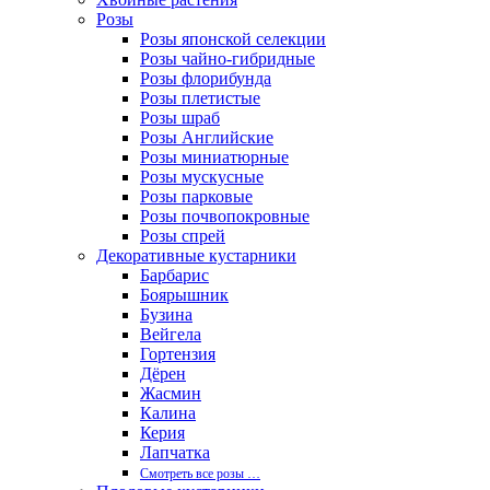
Розы
Розы японской селекции
Розы чайно-гибридные
Розы флорибунда
Розы плетистые
Розы шраб
Розы Английские
Розы миниатюрные
Розы мускусные
Розы парковые
Розы почвопокровные
Розы спрей
Декоративные кустарники
Барбарис
Боярышник
Бузина
Вейгела
Гортензия
Дёрен
Жасмин
Калина
Керия
Лапчатка
Смотреть все розы …