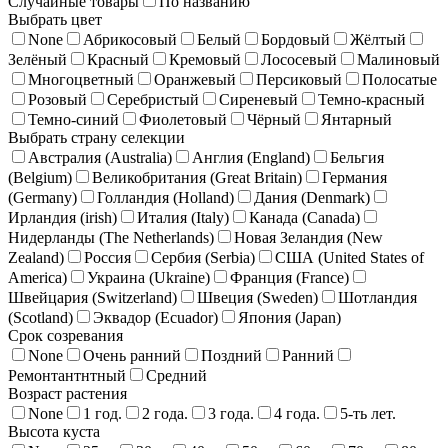
Случайные товары
По названию
Выбрать цвет
None
Абрикосовый
Белый
Бордовый
Жёлтый
Зелёный
Красный
Кремовый
Лососевый
Малиновый
Многоцветный
Оранжевый
Персиковый
Полосатые
Розовый
Серебристый
Сиреневый
Темно-красный
Темно-синий
Фиолетовый
Чёрный
Янтарный
Выбрать страну селекции
Австралия (Australia)
Англия (England)
Бельгия
(Belgium)
Великобритания (Great Britain)
Германия
(Germany)
Голландия (Holland)
Дания (Denmark)
Ирландия (irish)
Италия (Italy)
Канада (Canada)
Нидерланды (The Netherlands)
Новая Зеландия (New
Zealand)
Россия
Сербия (Serbia)
США (United States of
America)
Украина (Ukraine)
Франция (France)
Швейцария (Switzerland)
Швеция (Sweden)
Шотландия
(Scotland)
Эквадор (Ecuador)
Япония (Japan)
Срок созревания
None
Очень ранний
Поздний
Ранний
Ремонтантнтный
Средний
Возраст растения
None
1 год.
2 года.
3 года.
4 года.
5-ть лет.
Высота куста