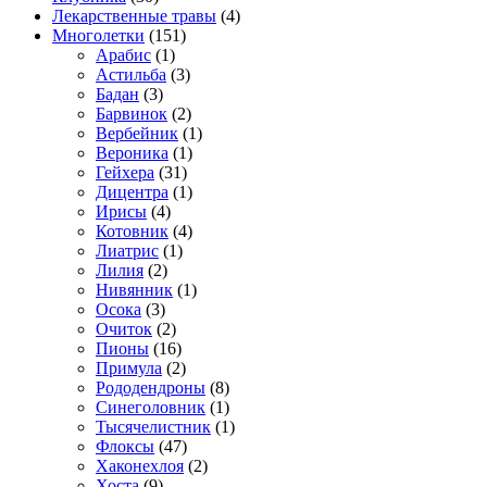
Лекарственные травы
(4)
Многолетки
(151)
Арабис
(1)
Астильба
(3)
Бадан
(3)
Барвинок
(2)
Вербейник
(1)
Вероника
(1)
Гейхера
(31)
Дицентра
(1)
Ирисы
(4)
Котовник
(4)
Лиатрис
(1)
Лилия
(2)
Нивянник
(1)
Осока
(3)
Очиток
(2)
Пионы
(16)
Примула
(2)
Рододендроны
(8)
Синеголовник
(1)
Тысячелистник
(1)
Флоксы
(47)
Хаконехлоя
(2)
Хоста
(9)