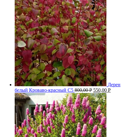
Дерен
белый Кроваво-красный С5
800,00
Р
550,00
Р