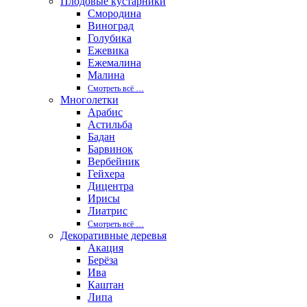
Плодовые кустарники
Смородина
Виноград
Голубика
Ежевика
Ежемалина
Малина
Смотреть вcё …
Многолетки
Арабис
Астильба
Бадан
Барвинок
Вербейник
Гейхера
Дицентра
Ирисы
Лиатрис
Смотреть вcё …
Декоративные деревья
Акация
Берёза
Ива
Каштан
Липа