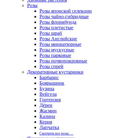
Розы
Розы японской селекции
Розы чайно-гибридные
Розы флорибунда
Розы плетистые
Розы шраб
Розы Английские
Розы миниатюрные
Розы мускусные
Розы парковые
Розы почвопокровные
Розы спрей
Декоративные кустарники
Барбарис
Боярышник
Бузина
Вейгела
Гортензия
Дёрен
Жасмин
Калина
Керия
Лапчатка
Смотреть все розы …