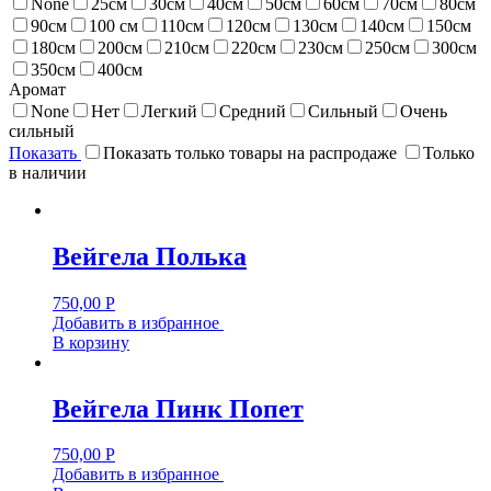
None
25см
30см
40см
50см
60см
70см
80см
90см
100 см
110см
120см
130см
140см
150см
180см
200см
210см
220см
230см
250см
300см
350см
400см
Аромат
None
Нет
Легкий
Средний
Сильный
Очень
сильный
Показать
Показать только товары на распродаже
Только
в наличии
Вейгела Полька
750,00
Р
Добавить в избранное
В корзину
Вейгела Пинк Попет
750,00
Р
Добавить в избранное