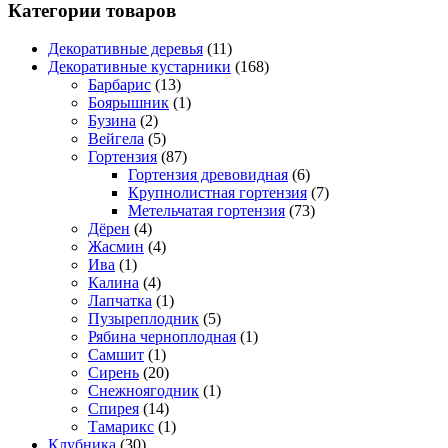
Категории товаров
Декоративные деревья
(11)
Декоративные кустарники
(168)
Барбарис
(13)
Боярышник
(1)
Бузина
(2)
Вейгела
(5)
Гортензия
(87)
Гортензия древовидная
(6)
Крупнолистная гортензия
(7)
Метельчатая гортензия
(73)
Дёрен
(4)
Жасмин
(4)
Ива
(1)
Калина
(4)
Лапчатка
(1)
Пузыреплодник
(5)
Рябина черноплодная
(1)
Самшит
(1)
Сирень
(20)
Снежноягодник
(1)
Спирея
(14)
Тамарикс
(1)
Клубника
(30)