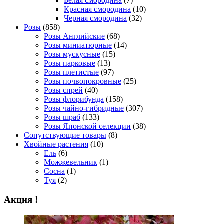
Белая смородина
(7)
Красная смородина
(10)
Черная смородина
(32)
Розы
(858)
Розы Английские
(68)
Розы миниатюрные
(14)
Розы мускусные
(15)
Розы парковые
(13)
Розы плетистые
(97)
Розы почвопокровные
(25)
Розы спрей
(40)
Розы флорибунда
(158)
Розы чайно-гибридные
(307)
Розы шраб
(133)
Розы Японской селекции
(38)
Сопутствующие товары
(8)
Хвойные растения
(10)
Ель
(6)
Можжевельник
(1)
Сосна
(1)
Туя
(2)
Акция !