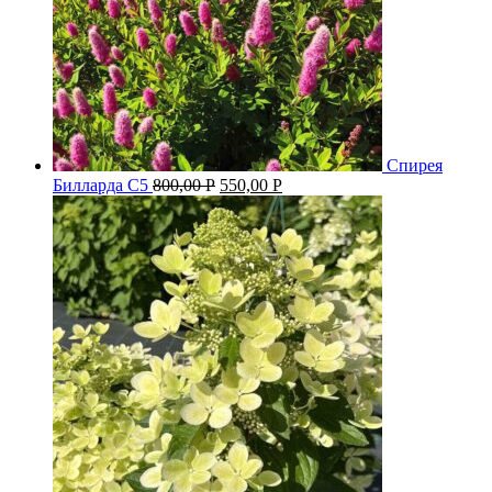
Спирея
Билларда С5
800,00
Р
550,00
Р