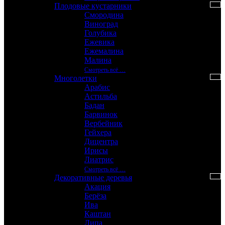
Плодовые кустарники
Смородина
Виноград
Голубика
Ежевика
Ежемалина
Малина
Смотреть вcё …
Многолетки
Арабис
Астильба
Бадан
Барвинок
Вербейник
Гейхера
Дицентра
Ирисы
Лиатрис
Смотреть вcё …
Декоративные деревья
Акация
Берёза
Ива
Каштан
Липа