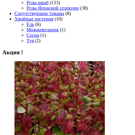
Розы шраб
(133)
Розы Японской селекции
(38)
Сопутствующие товары
(8)
Хвойные растения
(10)
Ель
(6)
Можжевельник
(1)
Сосна
(1)
Туя
(2)
Акция !