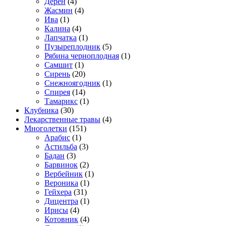
Дёрен
(4)
Жасмин
(4)
Ива
(1)
Калина
(4)
Лапчатка
(1)
Пузыреплодник
(5)
Рябина черноплодная
(1)
Самшит
(1)
Сирень
(20)
Снежноягодник
(1)
Спирея
(14)
Тамарикс
(1)
Клубника
(30)
Лекарственные травы
(4)
Многолетки
(151)
Арабис
(1)
Астильба
(3)
Бадан
(3)
Барвинок
(2)
Вербейник
(1)
Вероника
(1)
Гейхера
(31)
Дицентра
(1)
Ирисы
(4)
Котовник
(4)