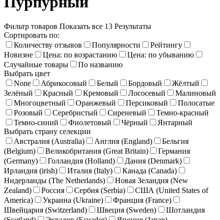
Пурпурный
Фильтр товаров
Показать все 13 Результаты
Сортировать по:
Количеству отзывов
Популярности
Рейтингу
Новизне
Цена: по возрастанию
Цена: по убыванию
Случайные товары
По названию
Выбрать цвет
None
Абрикосовый
Белый
Бордовый
Жёлтый
Зелёный
Красный
Кремовый
Лососевый
Малиновый
Многоцветный
Оранжевый
Персиковый
Полосатые
Розовый
Серебристый
Сиреневый
Темно-красный
Темно-синий
Фиолетовый
Чёрный
Янтарный
Выбрать страну селекции
Австралия (Australia)
Англия (England)
Бельгия
(Belgium)
Великобритания (Great Britain)
Германия
(Germany)
Голландия (Holland)
Дания (Denmark)
Ирландия (irish)
Италия (Italy)
Канада (Canada)
Нидерланды (The Netherlands)
Новая Зеландия (New
Zealand)
Россия
Сербия (Serbia)
США (United States of
America)
Украина (Ukraine)
Франция (France)
Швейцария (Switzerland)
Швеция (Sweden)
Шотландия
(Scotland)
Эквадор (Ecuador)
Япония (Japan)