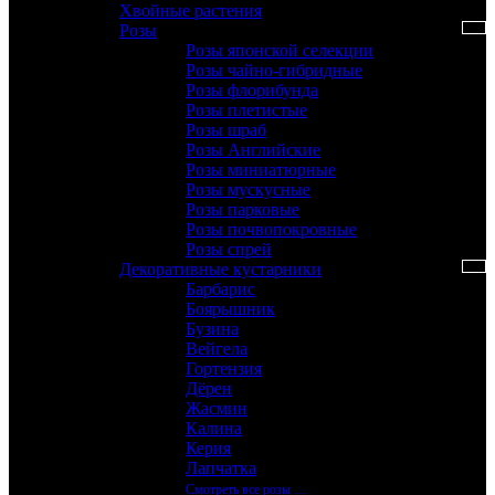
Хвойные растения
Розы
Розы японской селекции
Розы чайно-гибридные
Розы флорибунда
Розы плетистые
Розы шраб
Розы Английские
Розы миниатюрные
Розы мускусные
Розы парковые
Розы почвопокровные
Розы спрей
Декоративные кустарники
Барбарис
Боярышник
Бузина
Вейгела
Гортензия
Дёрен
Жасмин
Калина
Керия
Лапчатка
Смотреть все розы …