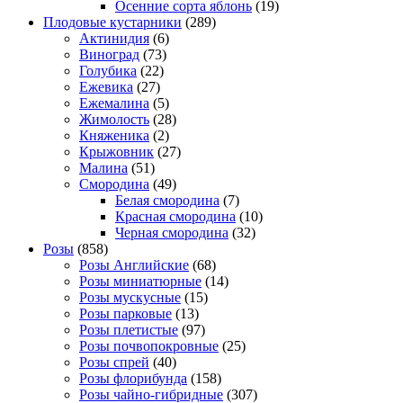
Осенние сорта яблонь
(19)
Плодовые кустарники
(289)
Актинидия
(6)
Виноград
(73)
Голубика
(22)
Ежевика
(27)
Ежемалина
(5)
Жимолость
(28)
Княженика
(2)
Крыжовник
(27)
Малина
(51)
Смородина
(49)
Белая смородина
(7)
Красная смородина
(10)
Черная смородина
(32)
Розы
(858)
Розы Английские
(68)
Розы миниатюрные
(14)
Розы мускусные
(15)
Розы парковые
(13)
Розы плетистые
(97)
Розы почвопокровные
(25)
Розы спрей
(40)
Розы флорибунда
(158)
Розы чайно-гибридные
(307)