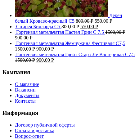
Дерен
белый Кроваво-красный С5
800,00
Р
550,00
Р
Спирея Билларда С5
800,00
Р
550,00
Р
Гортензия метельчатая Пастел Грин C 7.5
1500,00
Р
900,00
Р
Гортензия метельчатая Жемчужина Фестиваля С7,5
1500,00
Р
900,00
Р
Гортензия метельчатая Грейт Стар / Ле Вастеривал С7,5
1500,00
Р
900,00
Р
Компания
О магазине
Вакансии
Документы
Контакты
Информация
Договор публичной оферты
Оплата и доставка
Вопрос-ответ