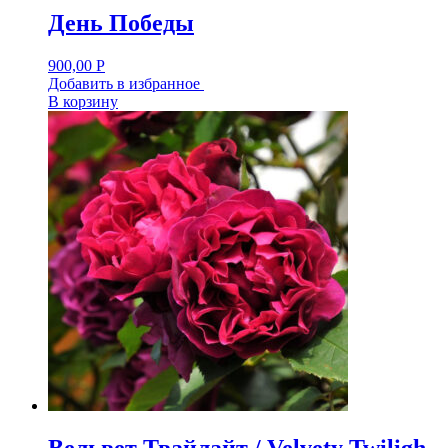
День Победы
900,00
Р
Добавить в избранное
В корзину
Вельвет Твайлайт / Velvety Twiligh