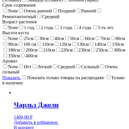
Срок созревания
None
Очень ранний
Поздний
Ранний
Ремонтантнтный
Средний
Возраст растения
None
1 год.
2 года.
3 года.
4 года.
5-ть лет.
Высота куста
None
25см
30см
40см
50см
60см
70см
80см
90см
100 см
110см
120см
130см
140см
150см
180см
200см
210см
220см
230см
250см
300см
350см
400см
Аромат
None
Нет
Легкий
Средний
Сильный
Очень
сильный
Показать
Показать только товары на распродаже
Только
в наличии
Чарльз Джоли
1400,00
Р
Добавить в избранное
В корзину