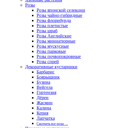
Розы
Розы японской селекции
Розы чайно-гибридные
Розы флорибунда
Розы плетистые
Розы шраб
Розы Английские
Розы миниатюрные
Розы мускусные
Розы парковые
Розы почвопокровные
Розы спрей
Декоративные кустарники
Барбарис
Боярышник
Бузина
Вейгела
Гортензия
Дёрен
Жасмин
Калина
Керия
Лапчатка
Смотреть все розы …