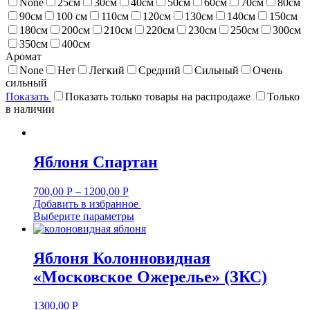
None
25см
30см
40см
50см
60см
70см
80см
90см
100 см
110см
120см
130см
140см
150см
180см
200см
210см
220см
230см
250см
300см
350см
400см
Аромат
None
Нет
Легкий
Средний
Сильный
Очень
сильный
Показать
Показать только товары на распродаже
Только
в наличии
Яблоня Спартан
700,00
Р
–
1200,00
Р
Добавить в избранное
Выберите параметры
Яблоня Колонновидная
«Московское Ожерелье» (ЗКС)
1300,00
Р