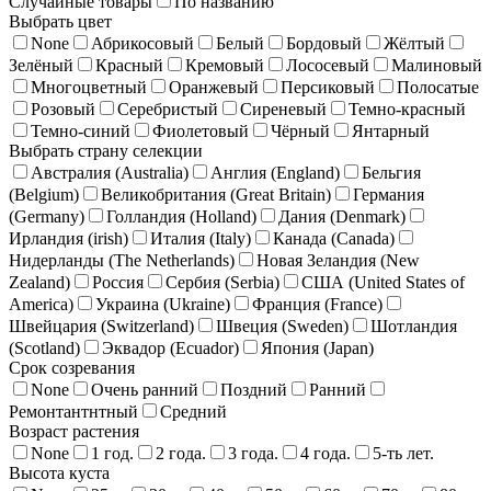
Случайные товары
По названию
Выбрать цвет
None
Абрикосовый
Белый
Бордовый
Жёлтый
Зелёный
Красный
Кремовый
Лососевый
Малиновый
Многоцветный
Оранжевый
Персиковый
Полосатые
Розовый
Серебристый
Сиреневый
Темно-красный
Темно-синий
Фиолетовый
Чёрный
Янтарный
Выбрать страну селекции
Австралия (Australia)
Англия (England)
Бельгия
(Belgium)
Великобритания (Great Britain)
Германия
(Germany)
Голландия (Holland)
Дания (Denmark)
Ирландия (irish)
Италия (Italy)
Канада (Canada)
Нидерланды (The Netherlands)
Новая Зеландия (New
Zealand)
Россия
Сербия (Serbia)
США (United States of
America)
Украина (Ukraine)
Франция (France)
Швейцария (Switzerland)
Швеция (Sweden)
Шотландия
(Scotland)
Эквадор (Ecuador)
Япония (Japan)
Срок созревания
None
Очень ранний
Поздний
Ранний
Ремонтантнтный
Средний
Возраст растения
None
1 год.
2 года.
3 года.
4 года.
5-ть лет.
Высота куста