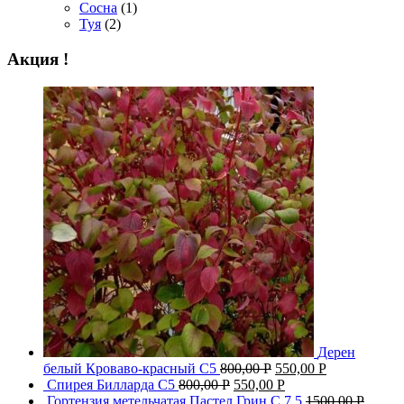
Сосна
(1)
Туя
(2)
Акция !
Дерен
белый Кроваво-красный С5
800,00
Р
550,00
Р
Спирея Билларда С5
800,00
Р
550,00
Р
Гортензия метельчатая Пастел Грин C 7.5
1500,00
Р