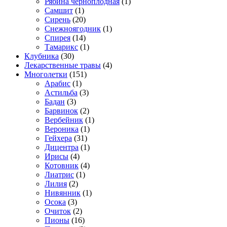
Рябина черноплодная
(1)
Самшит
(1)
Сирень
(20)
Снежноягодник
(1)
Спирея
(14)
Тамарикс
(1)
Клубника
(30)
Лекарственные травы
(4)
Многолетки
(151)
Арабис
(1)
Астильба
(3)
Бадан
(3)
Барвинок
(2)
Вербейник
(1)
Вероника
(1)
Гейхера
(31)
Дицентра
(1)
Ирисы
(4)
Котовник
(4)
Лиатрис
(1)
Лилия
(2)
Нивянник
(1)
Осока
(3)
Очиток
(2)
Пионы
(16)