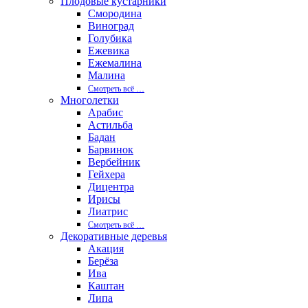
Плодовые кустарники
Смородина
Виноград
Голубика
Ежевика
Ежемалина
Малина
Смотреть вcё …
Многолетки
Арабис
Астильба
Бадан
Барвинок
Вербейник
Гейхера
Дицентра
Ирисы
Лиатрис
Смотреть вcё …
Декоративные деревья
Акация
Берёза
Ива
Каштан
Липа