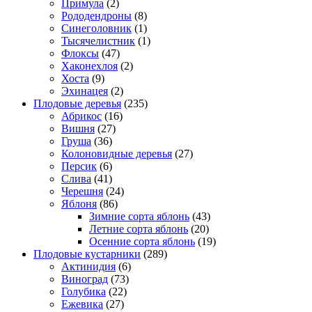
Примула
(2)
Рододендроны
(8)
Синеголовник
(1)
Тысячелистник
(1)
Флоксы
(47)
Хаконехлоя
(2)
Хоста
(9)
Эхинацея
(2)
Плодовые деревья
(235)
Абрикос
(16)
Вишня
(27)
Груша
(36)
Колоновидные деревья
(27)
Персик
(6)
Слива
(41)
Черешня
(24)
Яблоня
(86)
Зимние сорта яблонь
(43)
Летние сорта яблонь
(20)
Осенние сорта яблонь
(19)
Плодовые кустарники
(289)
Актинидия
(6)
Виноград
(73)
Голубика
(22)
Ежевика
(27)