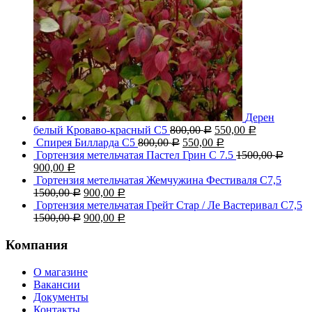
Дерен
белый Кроваво-красный С5
800,00
550,00
Р
Р
Спирея Билларда С5
800,00
550,00
Р
Р
Гортензия метельчатая Пастел Грин C 7.5
1500,00
Р
900,00
Р
Гортензия метельчатая Жемчужина Фестиваля С7,5
1500,00
900,00
Р
Р
Гортензия метельчатая Грейт Стар / Ле Вастеривал С7,5
1500,00
900,00
Р
Р
Компания
О магазине
Вакансии
Документы
Контакты