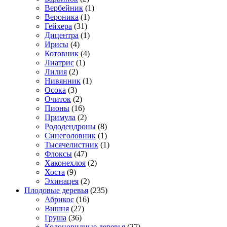
Вербейник
(1)
Вероника
(1)
Гейхера
(31)
Дицентра
(1)
Ирисы
(4)
Котовник
(4)
Лиатрис
(1)
Лилия
(2)
Нивянник
(1)
Осока
(3)
Очиток
(2)
Пионы
(16)
Примула
(2)
Рододендроны
(8)
Синеголовник
(1)
Тысячелистник
(1)
Флоксы
(47)
Хаконехлоя
(2)
Хоста
(9)
Эхинацея
(2)
Плодовые деревья
(235)
Абрикос
(16)
Вишня
(27)
Груша
(36)
Колоновидные деревья
(27)