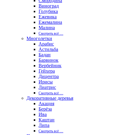
Смородина
Виноград
Голубика
Ежевика
Ежемалина
Малина
Смотреть вcё …
Многолетки
Арабис
Астильба
Бадан
Барвинок
Вербейник
Гейхера
Дицентра
Ирисы
Лиатрис
Смотреть вcё …
Декоративные деревья
Акация
Берёза
Ива
Каштан
Липа
Смотреть вcё …