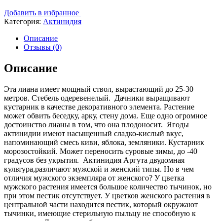
Добавить в избранное
Категория:
Актинидия
Описание
Отзывы (0)
Описание
Эта лиана имеет мощный ствол, вырастающий до 25-30
метров. Стебель одеревенелый. Дачники выращивают
кустарник в качестве декоративного элемента. Растение
может обвить беседку, арку, стену дома. Еще одно огромное
достоинство лианы в том, что она плодоносит. Ягоды
актинидии имеют насыщенный сладко-кислый вкус,
напоминающий смесь киви, яблока, земляники. Кустарник
морозостойкий. Может переносить суровые зимы, до -40
градусов без укрытия. Актинидия Аргута двудомная
культура,различают мужской и женский типы. Но в чем
отличия мужского экземпляра от женского? У цветка
мужского растения имеется большое количество тычинок, но
при этом пестик отсутствует. У цветков женского растения в
центральной части находится пестик, который окружают
тычинки, имеющие стерильную пыльцу не способную к