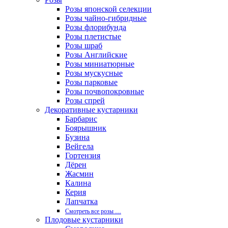
Розы японской селекции
Розы чайно-гибридные
Розы флорибунда
Розы плетистые
Розы шраб
Розы Английские
Розы миниатюрные
Розы мускусные
Розы парковые
Розы почвопокровные
Розы спрей
Декоративные кустарники
Барбарис
Боярышник
Бузина
Вейгела
Гортензия
Дёрен
Жасмин
Калина
Керия
Лапчатка
Смотреть все розы …
Плодовые кустарники