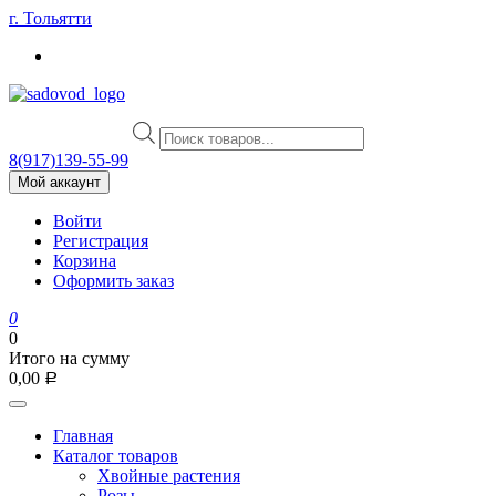
Skip
г. Тольятти
to
content
Поиск
товаров
8(917)139‑55-99
Мой аккаунт
Войти
Регистрация
Корзина
Оформить заказ
0
0
Итого на сумму
0,00
Р
Главная
Каталог товаров
Хвойные растения
Розы