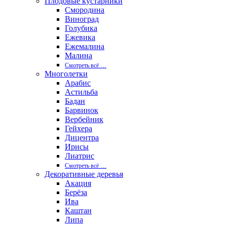
Плодовые кустарники
Смородина
Виноград
Голубика
Ежевика
Ежемалина
Малина
Смотреть вcё …
Многолетки
Арабис
Астильба
Бадан
Барвинок
Вербейник
Гейхера
Дицентра
Ирисы
Лиатрис
Смотреть вcё …
Декоративные деревья
Акация
Берёза
Ива
Каштан
Липа