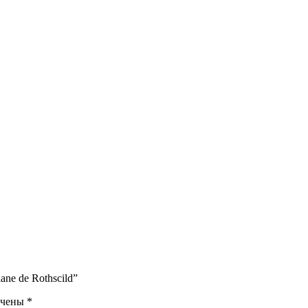
ne de Rothscild”
ечены
*