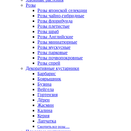
Розы
Розы японской селекции
Розы чайно-гибридные
Розы флорибунда
Розы плетистые
Розы шраб
Розы Английские
Розы миниатюрные
Розы мускусные
Розы парковые
Розы почвопокровные
Розы спрей
Декоративные кустарники
Барбарис
Боярышник
Бузина
Вейгела
Гортензия
Дёрен
Жасмин
Калина
Керия
Лапчатка
Смотреть все розы …