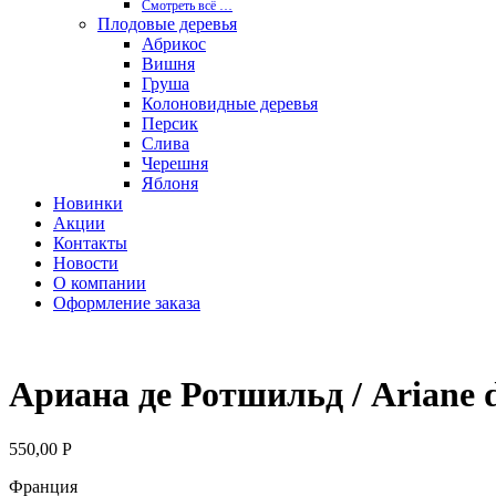
Смотреть вcё …
Плодовые деревья
Абрикос
Вишня
Груша
Колоновидные деревья
Персик
Слива
Черешня
Яблоня
Новинки
Акции
Контакты
Новости
О компании
Оформление заказа
Ариана де Ротшильд / Ariane d
550,00
Р
Франция