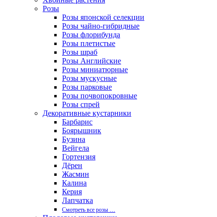
Розы
Розы японской селекции
Розы чайно-гибридные
Розы флорибунда
Розы плетистые
Розы шраб
Розы Английские
Розы миниатюрные
Розы мускусные
Розы парковые
Розы почвопокровные
Розы спрей
Декоративные кустарники
Барбарис
Боярышник
Бузина
Вейгела
Гортензия
Дёрен
Жасмин
Калина
Керия
Лапчатка
Смотреть все розы …