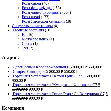
Розы спрей
(40)
Розы флорибунда
(158)
Розы чайно-гибридные
(307)
Розы шраб
(133)
Розы Японской селекции
(38)
Сопутствующие товары
(8)
Хвойные растения
(10)
Ель
(6)
Можжевельник
(1)
Сосна
(1)
Туя
(2)
Акция !
Дерен белый Кроваво-красный С5
800,00
Р
550,00
Р
Спирея Билларда С5
800,00
Р
550,00
Р
Гортензия метельчатая Пастел Грин C 7.5
1500,00
Р
900,00
Р
Гортензия метельчатая Жемчужина Фестиваля С7,5
1500,00
Р
900,00
Р
Гортензия метельчатая Грейт Стар / Ле Вастеривал С7,5
1500,00
Р
900,00
Р
Компания