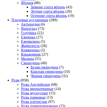
Яблоня
(86)
Зимние сорта яблонь
(43)
Летние сорта яблонь
(20)
Осенние сорта яблонь
(19)
Плодовые кустарники
(289)
Актинидия
(6)
Виноград
(73)
Голубика
(22)
Ежевика
(27)
Ежемалина
(5)
Жимолость
(28)
Княженика
(2)
Крыжовник
(27)
Малина
(51)
Смородина
(49)
Белая смородина
(7)
Красная смородина
(10)
Черная смородина
(32)
Розы
(858)
Розы Английские
(68)
Розы миниатюрные
(14)
Розы мускусные
(15)
Розы парковые
(13)
Розы плетистые
(97)
Розы почвопокровные
(25)