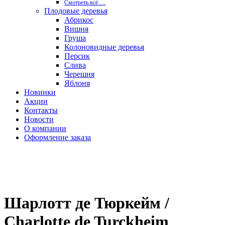
Смотреть вcё …
Плодовые деревья
Абрикос
Вишня
Груша
Колоновидные деревья
Персик
Слива
Черешня
Яблоня
Новинки
Акции
Контакты
Новости
О компании
Оформление заказа
Новинка
Шарлотт де Тюркейм /
Charlotte de Turckheim