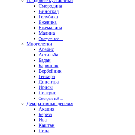
Плодовые кустарники
Смородина
Виноград
Голубика
Ежевика
Ежемалина
Малина
Смотреть вcё …
Многолетки
Арабис
Астильба
Бадан
Барвинок
Вербейник
Гейхера
Дицентра
Ирисы
Лиатрис
Смотреть вcё …
Декоративные деревья
Акация
Берёза
Ива
Каштан
Липа