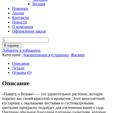
Яблоня
Новинки
Акции
Контакты
Новости
О компании
Оформление заказа
Количество
товара
В корзину
Чубушник
Добавить в избранное
(Жасмин)
Категории:
Декоративные кустарники
,
Жасмин
Память
о
Описание
Вехове
Детали
Отзывы (0)
Описание
«Память о Вехове» — это удивительное растение, которое
поразит вас своей красотой и ароматом. Этот многолетний
кустарник с овальными листьями и густомахровыми
цветками прекрасно подойдет для озеленения вашего сада.
Цветение обильное благодаря плотным соцветиям, которые