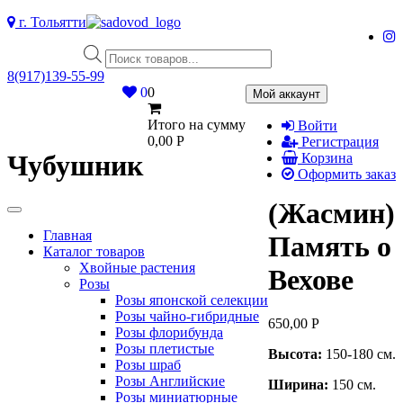
Skip
г. Тольятти
to
Поиск
content
товаров
8(917)139‑55-99
0
0
Мой аккаунт
Итого на сумму
Войти
0,00
Р
Регистрация
Чубушник
Корзина
Оформить заказ
(Жасмин)
Главная
Память о
Каталог товаров
Хвойные растения
Вехове
Розы
Розы японской селекции
Розы чайно-гибридные
650,00
Р
Розы флорибунда
Розы плетистые
Высота:
150-180 см.
Розы шраб
Розы Английские
Ширина:
150 см.
Розы миниатюрные