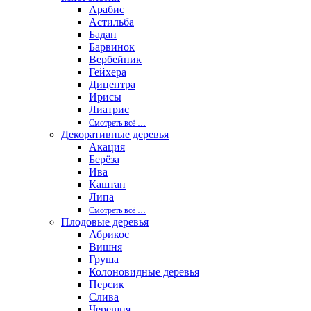
Арабис
Астильба
Бадан
Барвинок
Вербейник
Гейхера
Дицентра
Ирисы
Лиатрис
Смотреть вcё …
Декоративные деревья
Акация
Берёза
Ива
Каштан
Липа
Смотреть вcё …
Плодовые деревья
Абрикос
Вишня
Груша
Колоновидные деревья
Персик
Слива
Черешня