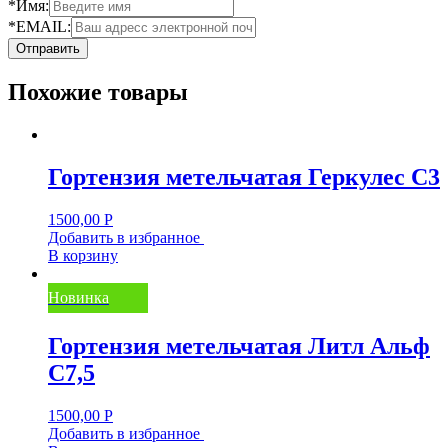
*Имя:
*EMAIL:
Похожие товары
Гортензия метельчатая Геркулес С3
1500,00
Р
Добавить в избранное
В корзину
Новинка
Гортензия метельчатая Литл Альф
С7,5
1500,00
Р
Добавить в избранное