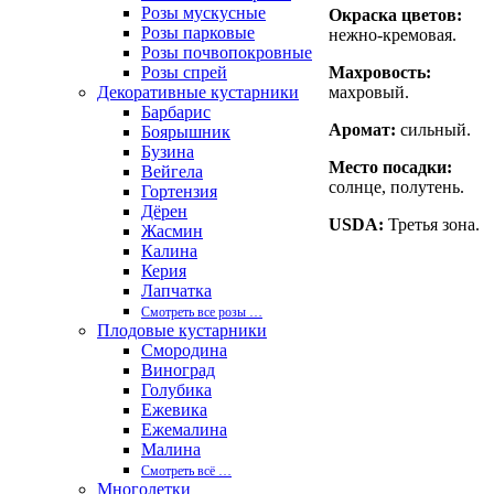
Розы мускусные
Окраска цветов:
Розы парковые
нежно-кремовая.
Розы почвопокровные
Розы спрей
Махровость:
Декоративные кустарники
махровый.
Барбарис
Аромат:
сильный.
Боярышник
Бузина
Место посадки:
Вейгела
солнце, полутень.
Гортензия
Дёрен
USDA:
Третья зона.
Жасмин
Калина
Керия
Лапчатка
Смотреть все розы …
Плодовые кустарники
Смородина
Виноград
Голубика
Ежевика
Ежемалина
Малина
Смотреть вcё …
Многолетки