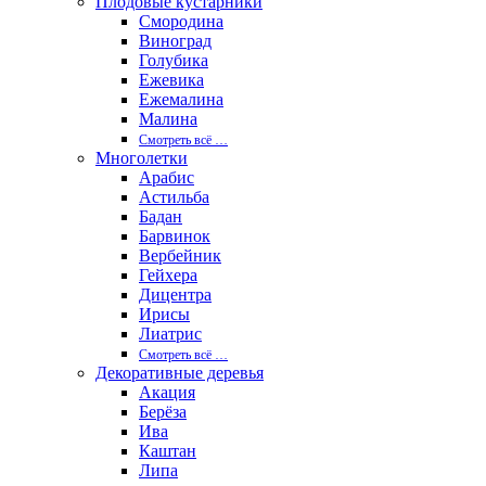
Плодовые кустарники
Смородина
Виноград
Голубика
Ежевика
Ежемалина
Малина
Смотреть вcё …
Многолетки
Арабис
Астильба
Бадан
Барвинок
Вербейник
Гейхера
Дицентра
Ирисы
Лиатрис
Смотреть вcё …
Декоративные деревья
Акация
Берёза
Ива
Каштан
Липа