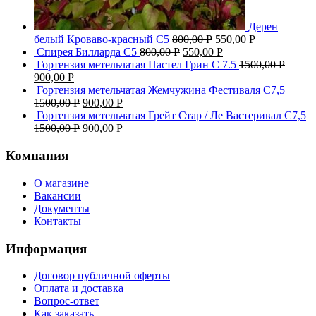
Дерен
белый Кроваво-красный С5
800,00
Р
550,00
Р
Спирея Билларда С5
800,00
Р
550,00
Р
Гортензия метельчатая Пастел Грин C 7.5
1500,00
Р
900,00
Р
Гортензия метельчатая Жемчужина Фестиваля С7,5
1500,00
Р
900,00
Р
Гортензия метельчатая Грейт Стар / Ле Вастеривал С7,5
1500,00
Р
900,00
Р
Компания
О магазине
Вакансии
Документы
Контакты
Информация
Договор публичной оферты
Оплата и доставка
Вопрос-ответ
Как заказать