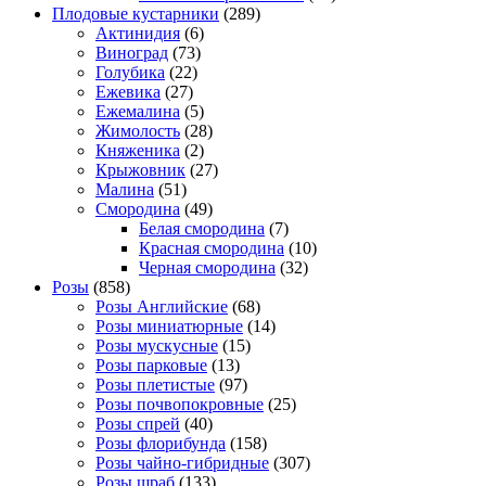
Плодовые кустарники
(289)
Актинидия
(6)
Виноград
(73)
Голубика
(22)
Ежевика
(27)
Ежемалина
(5)
Жимолость
(28)
Княженика
(2)
Крыжовник
(27)
Малина
(51)
Смородина
(49)
Белая смородина
(7)
Красная смородина
(10)
Черная смородина
(32)
Розы
(858)
Розы Английские
(68)
Розы миниатюрные
(14)
Розы мускусные
(15)
Розы парковые
(13)
Розы плетистые
(97)
Розы почвопокровные
(25)
Розы спрей
(40)
Розы флорибунда
(158)
Розы чайно-гибридные
(307)
Розы шраб
(133)