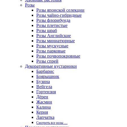
Розы
Розы японской селекции
Розы чайно-гибридные
Розы флорибунда
Розы плетистые
Розы шраб
Розы Английские
Розы миниатюрные
Розы мускусные
Розы парковые
Розы почвопокровные
Розы спрей
Декоративные кустарники
Барбарис
Боярышник
Бузина
Вейгела
Гортензия
Дёрен
Жасмин
Калина
Керия
Лапчатка
Смотреть все розы …