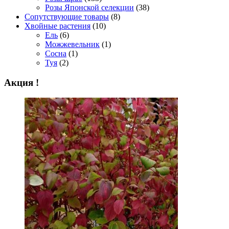
Розы Японской селекции
(38)
Сопутствующие товары
(8)
Хвойные растения
(10)
Ель
(6)
Можжевельник
(1)
Сосна
(1)
Туя
(2)
Акция !