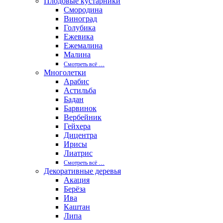
Плодовые кустарники
Смородина
Виноград
Голубика
Ежевика
Ежемалина
Малина
Смотреть вcё …
Многолетки
Арабис
Астильба
Бадан
Барвинок
Вербейник
Гейхера
Дицентра
Ирисы
Лиатрис
Смотреть вcё …
Декоративные деревья
Акация
Берёза
Ива
Каштан
Липа