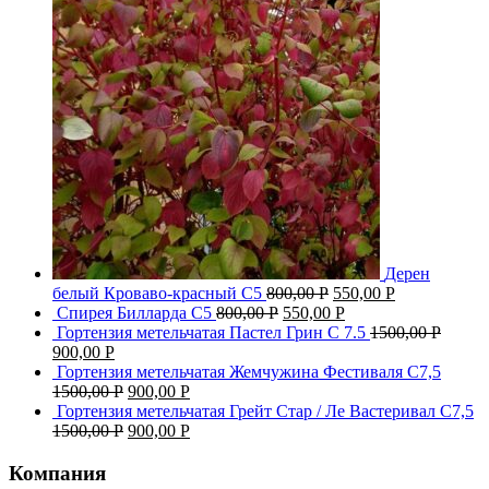
Дерен
белый Кроваво-красный С5
800,00
Р
550,00
Р
Спирея Билларда С5
800,00
Р
550,00
Р
Гортензия метельчатая Пастел Грин C 7.5
1500,00
Р
900,00
Р
Гортензия метельчатая Жемчужина Фестиваля С7,5
1500,00
Р
900,00
Р
Гортензия метельчатая Грейт Стар / Ле Вастеривал С7,5
1500,00
Р
900,00
Р
Компания