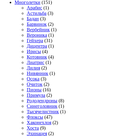
Многолетки
(151)
Арабис
(1)
Астильба
(3)
Бадан
(3)
Барвинок
(2)
Вербейник
(1)
Вероника
(1)
Гейхера
(31)
Дицентра
(1)
Ирисы
(4)
Котовник
(4)
Лиатрис
(1)
Лилия
(2)
Нивянник
(1)
Осока
(3)
Очиток
(2)
Пионы
(16)
Примула
(2)
Рододендроны
(8)
Синеголовник
(1)
Тысячелистник
(1)
Флоксы
(47)
Хаконехлоя
(2)
Хоста
(9)
Эхинацея
(2)