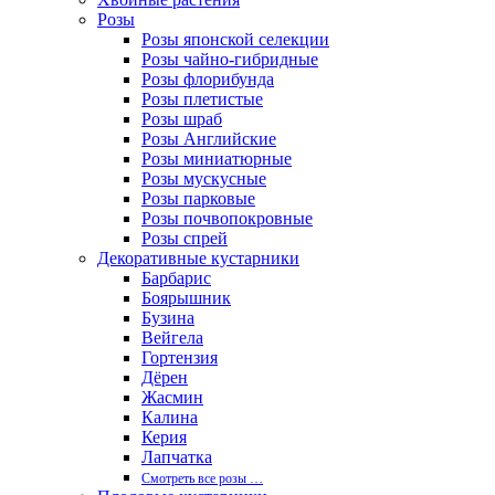
Розы
Розы японской селекции
Розы чайно-гибридные
Розы флорибунда
Розы плетистые
Розы шраб
Розы Английские
Розы миниатюрные
Розы мускусные
Розы парковые
Розы почвопокровные
Розы спрей
Декоративные кустарники
Барбарис
Боярышник
Бузина
Вейгела
Гортензия
Дёрен
Жасмин
Калина
Керия
Лапчатка
Смотреть все розы …