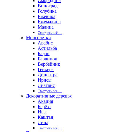
Смородина
Виноград
Голубика
Ежевика
Ежемалина
Малина
Смотреть вcё …
Многолетки
Арабис
Астильба
Бадан
Барвинок
Вербейник
Гейхера
Дицентра
Ирисы
Лиатрис
Смотреть вcё …
Декоративные деревья
Акация
Берёза
Ива
Каштан
Липа
Смотреть вcё …