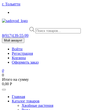
Skip
г. Тольятти
to
content
Поиск
товаров
8(917)139‑55-99
Мой аккаунт
Войти
Регистрация
Корзина
Оформить заказ
0
0
Итого на сумму
0,00
Р
Главная
Каталог товаров
Хвойные растения
Розы