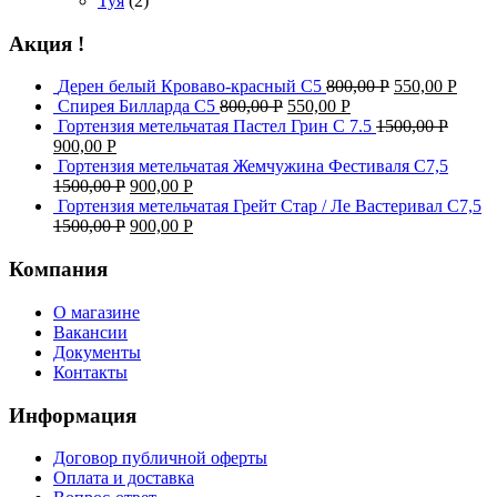
Туя
(2)
Акция !
Дерен белый Кроваво-красный С5
800,00
Р
550,00
Р
Спирея Билларда С5
800,00
Р
550,00
Р
Гортензия метельчатая Пастел Грин C 7.5
1500,00
Р
900,00
Р
Гортензия метельчатая Жемчужина Фестиваля С7,5
1500,00
Р
900,00
Р
Гортензия метельчатая Грейт Стар / Ле Вастеривал С7,5
1500,00
Р
900,00
Р
Компания
О магазине
Вакансии
Документы
Контакты
Информация
Договор публичной оферты
Оплата и доставка