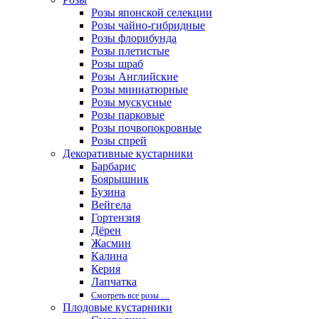
Розы японской селекции
Розы чайно-гибридные
Розы флорибунда
Розы плетистые
Розы шраб
Розы Английские
Розы миниатюрные
Розы мускусные
Розы парковые
Розы почвопокровные
Розы спрей
Декоративные кустарники
Барбарис
Боярышник
Бузина
Вейгела
Гортензия
Дёрен
Жасмин
Калина
Керия
Лапчатка
Смотреть все розы …
Плодовые кустарники