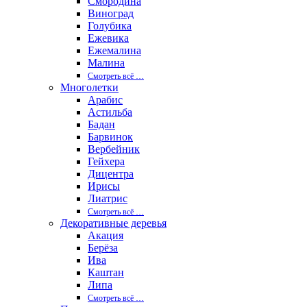
Смородина
Виноград
Голубика
Ежевика
Ежемалина
Малина
Смотреть вcё …
Многолетки
Арабис
Астильба
Бадан
Барвинок
Вербейник
Гейхера
Дицентра
Ирисы
Лиатрис
Смотреть вcё …
Декоративные деревья
Акация
Берёза
Ива
Каштан
Липа
Смотреть вcё …