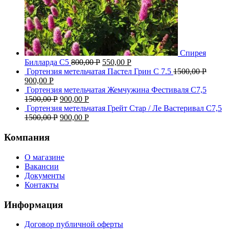
Спирея
Билларда С5
800,00
Р
550,00
Р
Гортензия метельчатая Пастел Грин C 7.5
1500,00
Р
900,00
Р
Гортензия метельчатая Жемчужина Фестиваля С7,5
1500,00
Р
900,00
Р
Гортензия метельчатая Грейт Стар / Ле Вастеривал С7,5
1500,00
Р
900,00
Р
Компания
О магазине
Вакансии
Документы
Контакты
Информация
Договор публичной оферты