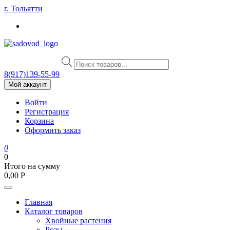
Skip
г. Тольятти
to
content
Поиск
товаров
8(917)139‑55-99
Мой аккаунт
Войти
Регистрация
Корзина
Оформить заказ
0
0
Итого на сумму
0,00
Р
Главная
Каталог товаров
Хвойные растения
Розы