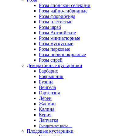
Розы японской селекции
Розы чайно-гибридные
Розы флорибунда
Розы плетистые
Розы шраб
Розы Английские
Розы миниатюрные
Розы мускусные
Розы парковые
Розы почвопокровные
Розы спрей
Декоративные кустарники
Барбарис
Боярышник
Бузина
Вейгела
Гортензия
Дёрен
Жасмин
Калина
Керия
Лапчатка
Смотреть все розы …
Плодовые кустарники