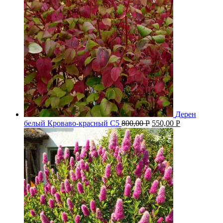
Дерен
белый Кроваво-красный С5
800,00
Р
550,00
Р