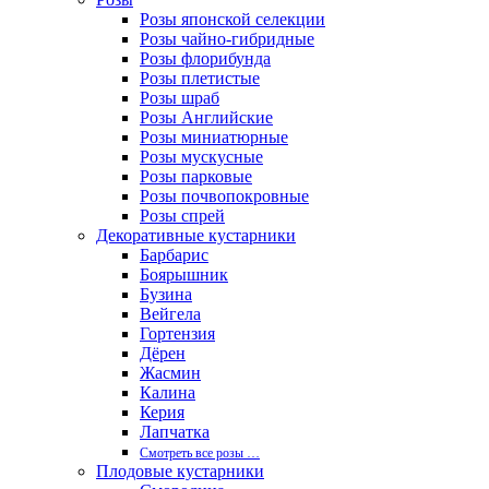
Розы японской селекции
Розы чайно-гибридные
Розы флорибунда
Розы плетистые
Розы шраб
Розы Английские
Розы миниатюрные
Розы мускусные
Розы парковые
Розы почвопокровные
Розы спрей
Декоративные кустарники
Барбарис
Боярышник
Бузина
Вейгела
Гортензия
Дёрен
Жасмин
Калина
Керия
Лапчатка
Смотреть все розы …
Плодовые кустарники