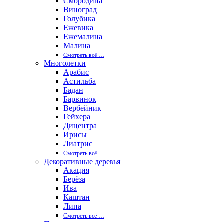
Смородина
Виноград
Голубика
Ежевика
Ежемалина
Малина
Смотреть вcё …
Многолетки
Арабис
Астильба
Бадан
Барвинок
Вербейник
Гейхера
Дицентра
Ирисы
Лиатрис
Смотреть вcё …
Декоративные деревья
Акация
Берёза
Ива
Каштан
Липа
Смотреть вcё …