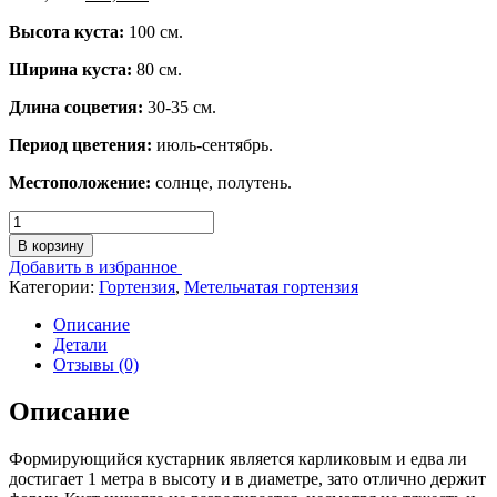
Высота куста:
100 см.
Ширина куста:
80 см.
Длина соцветия:
30-35 см.
Период цветения:
июль-сентябрь.
Местоположение:
солнце, полутень.
Количество
товара
В корзину
Гортензия
Добавить в избранное
метельчатая
Категории:
Гортензия
,
Метельчатая гортензия
Граффити
С7,5
Описание
Детали
Отзывы (0)
Описание
Формирующийся кустарник является карликовым и едва ли
достигает 1 метра в высоту и в диаметре, зато отлично держит