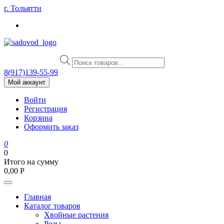
Skip
г. Тольятти
to
content
Поиск
товаров
8(917)139‑55-99
Мой аккаунт
Войти
Регистрация
Корзина
Оформить заказ
0
0
Итого на сумму
0,00
Р
Главная
Каталог товаров
Хвойные растения
Розы