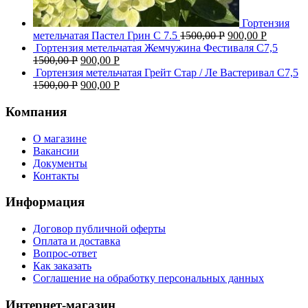
Гортензия
метельчатая Пастел Грин C 7.5
1500,00
Р
900,00
Р
Гортензия метельчатая Жемчужина Фестиваля С7,5
1500,00
Р
900,00
Р
Гортензия метельчатая Грейт Стар / Ле Вастеривал С7,5
1500,00
Р
900,00
Р
Компания
О магазине
Вакансии
Документы
Контакты
Информация
Договор публичной оферты
Оплата и доставка
Вопрос-ответ
Как заказать
Соглашение на обработку персональных данных
Интернет-магазин