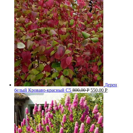
Дерен
белый Кроваво-красный С5
800,00
Р
550,00
Р