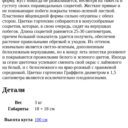
форму. Куст никогда не разваливается, несмотря на тяжесть и
густоту своих пирамидальных соцветий. Жесткие прямые и
не поникающие побеги покрыты темно-зеленой листвой.
Пластинки яйцевидной формы сильно опушены с обеих
сторон. Цветки гортензии собираются в конусообразные
соцветия, которые, в свою очередь, сидят на верхушках
побегов. Длина соцветий равняется 25-30 сантиметрам,
причем больший показатель удается получить, обеспечив
растение правильными обрезкой и уходом. Их оттенок
изначально является светло-зеленым, дополненным
белоснежным верхушками, но к концу лета лепестки розовеют
и покрываются прожилками белого и зеленого цветов. Иногда
за сезон цветочки успевают сменить свой окрас с лаймового
на белый, и с белоснежного на ярко-розовый с оранжевой
серединкой. Цветки гортензии Граффити диаметром в 1,5
сантиметра являются исключительно плодоносными.
Детали
Вес
3 кг
Габариты
18 × 18 см
Высота куста
100 см