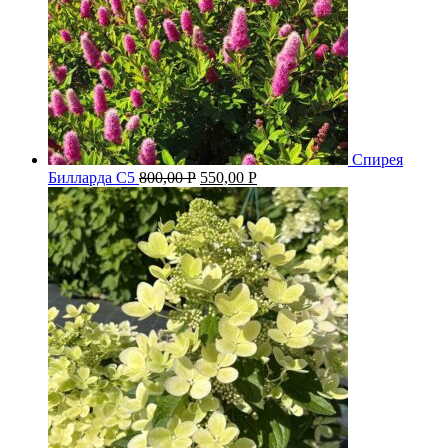
Спирея
Билларда С5
800,00
Р
550,00
Р