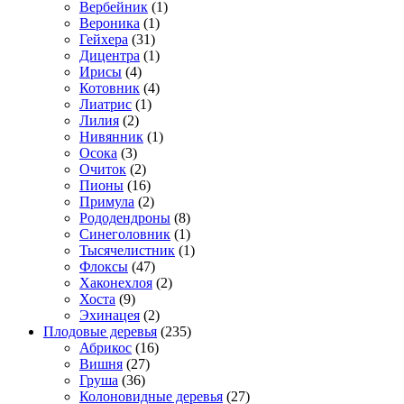
Вербейник
(1)
Вероника
(1)
Гейхера
(31)
Дицентра
(1)
Ирисы
(4)
Котовник
(4)
Лиатрис
(1)
Лилия
(2)
Нивянник
(1)
Осока
(3)
Очиток
(2)
Пионы
(16)
Примула
(2)
Рододендроны
(8)
Синеголовник
(1)
Тысячелистник
(1)
Флоксы
(47)
Хаконехлоя
(2)
Хоста
(9)
Эхинацея
(2)
Плодовые деревья
(235)
Абрикос
(16)
Вишня
(27)
Груша
(36)
Колоновидные деревья
(27)