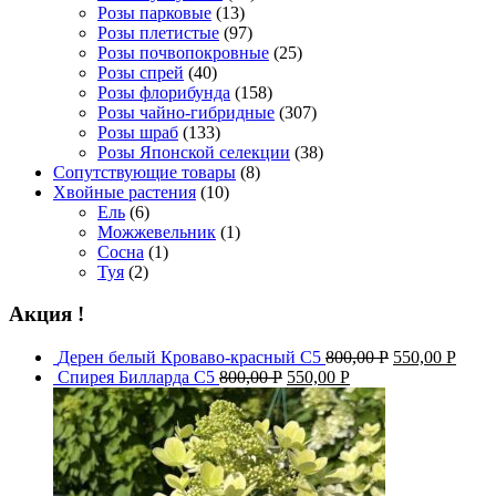
Розы парковые
(13)
Розы плетистые
(97)
Розы почвопокровные
(25)
Розы спрей
(40)
Розы флорибунда
(158)
Розы чайно-гибридные
(307)
Розы шраб
(133)
Розы Японской селекции
(38)
Сопутствующие товары
(8)
Хвойные растения
(10)
Ель
(6)
Можжевельник
(1)
Сосна
(1)
Туя
(2)
Акция !
Дерен белый Кроваво-красный С5
800,00
Р
550,00
Р
Спирея Билларда С5
800,00
Р
550,00
Р