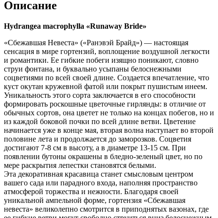
Описание
Hydrangea macrophylla «Runaway Bride»
«Сбежавшая Невеста» («Ранэвэй Брайд») — настоящая
сенсация в мире гортензий, воплощение воздушной легкости
и романтики. Ее гибкие побеги изящно поникают, словно
струи фонтана, и буквально усыпаны белоснежными
соцветиями по всей своей длине. Создается впечатление, что
куст окутан кружевной фатой или покрыт пушистым инеем.
Уникальность этого сорта заключается в его способности
формировать роскошные цветочные гирлянды: в отличие от
обычных сортов, она цветет не только на концах побегов, но и
из каждой боковой почки по всей длине ветви. Цветение
начинается уже в конце мая, вторая волна наступает во второй
половине лета и продолжается до заморозков. Соцветия
достигают 7-8 см в высоту, а в диаметре 13-15 см. При
появлении бутоны окрашены в бледно-зеленый цвет, но по
мере раскрытия лепестки становятся белыми.
Эта декоративная красавица станет смысловым центром
вашего сада или парадного входа, наполняя пространство
атмосферой торжества и нежности. Благодаря своей
уникальной ампельной форме, гортензия «Сбежавшая
невеста» великолепно смотрится в приподнятых вазонах, где
ее гибкие ветви могут свободно струиться вниз белоснежным