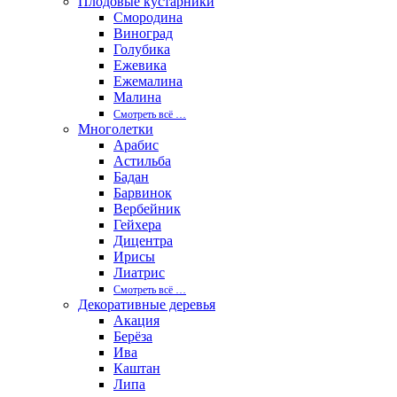
Плодовые кустарники
Смородина
Виноград
Голубика
Ежевика
Ежемалина
Малина
Смотреть вcё …
Многолетки
Арабис
Астильба
Бадан
Барвинок
Вербейник
Гейхера
Дицентра
Ирисы
Лиатрис
Смотреть вcё …
Декоративные деревья
Акация
Берёза
Ива
Каштан
Липа