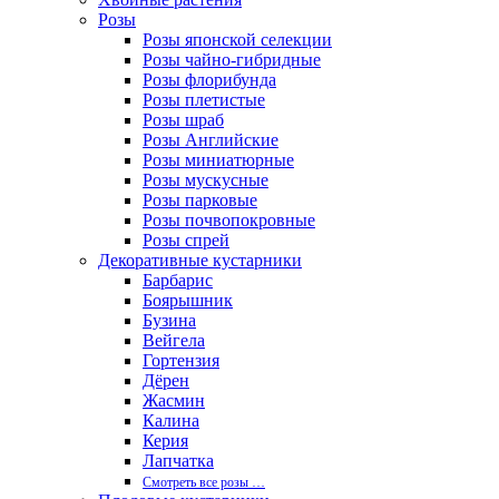
Розы
Розы японской селекции
Розы чайно-гибридные
Розы флорибунда
Розы плетистые
Розы шраб
Розы Английские
Розы миниатюрные
Розы мускусные
Розы парковые
Розы почвопокровные
Розы спрей
Декоративные кустарники
Барбарис
Боярышник
Бузина
Вейгела
Гортензия
Дёрен
Жасмин
Калина
Керия
Лапчатка
Смотреть все розы …