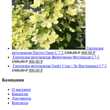
Гортензия
метельчатая Пастел Грин C 7.5
1500,00
Р
900,00
Р
Гортензия метельчатая Жемчужина Фестиваля С7,5
1500,00
Р
900,00
Р
Гортензия метельчатая Грейт Стар / Ле Вастеривал С7,5
1500,00
Р
900,00
Р
Компания
О магазине
Вакансии
Документы
Контакты