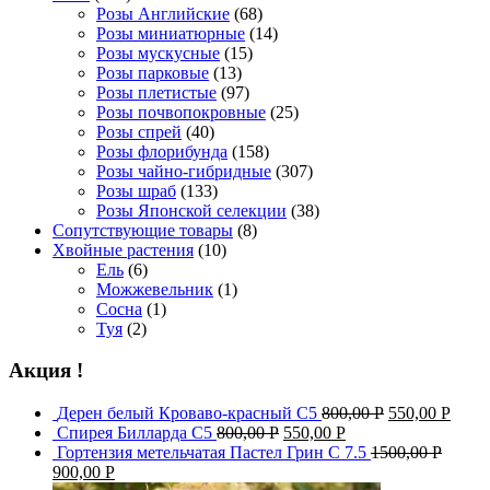
Розы Английские
(68)
Розы миниатюрные
(14)
Розы мускусные
(15)
Розы парковые
(13)
Розы плетистые
(97)
Розы почвопокровные
(25)
Розы спрей
(40)
Розы флорибунда
(158)
Розы чайно-гибридные
(307)
Розы шраб
(133)
Розы Японской селекции
(38)
Сопутствующие товары
(8)
Хвойные растения
(10)
Ель
(6)
Можжевельник
(1)
Сосна
(1)
Туя
(2)
Акция !
Дерен белый Кроваво-красный С5
800,00
Р
550,00
Р
Спирея Билларда С5
800,00
Р
550,00
Р
Гортензия метельчатая Пастел Грин C 7.5
1500,00
Р
900,00
Р