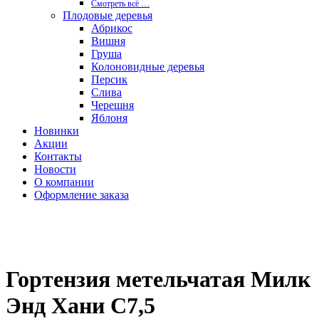
Смотреть вcё …
Плодовые деревья
Абрикос
Вишня
Груша
Колоновидные деревья
Персик
Слива
Черешня
Яблоня
Новинки
Акции
Контакты
Новости
О компании
Оформление заказа
Гортензия метельчатая Милк
Энд Хани С7,5