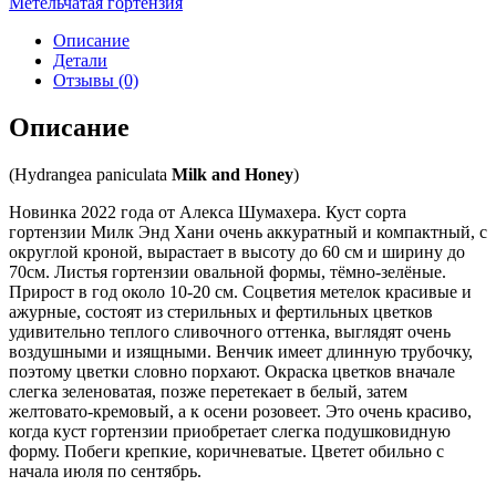
Метельчатая гортензия
Описание
Детали
Отзывы (0)
Описание
(Hydrangea paniculata
Milk and Honey
)
Новинка 2022 года от Алекса Шумахера. Куст сорта
гортензии Милк Энд Хани очень аккуратный и компактный, с
округлой кроной, вырастает в высоту до 60 см и ширину до
70см. Листья гортензии овальной формы, тёмно-зелёные.
Прирост в год около 10-20 см. Соцветия метелок красивые и
ажурные, состоят из стерильных и фертильных цветков
удивительно теплого сливочного оттенка, выглядят очень
воздушными и изящными. Венчик имеет длинную трубочку,
поэтому цветки словно порхают. Окраска цветков вначале
слегка зеленоватая, позже перетекает в белый, затем
желтовато-кремовый, а к осени розовеет. Это очень красиво,
когда куст гортензии приобретает слегка подушковидную
форму. Побеги крепкие, коричневатые. Цветет обильно с
начала июля по сентябрь.