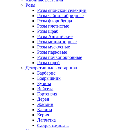
Розы
Розы японской селекции
Розы чайно-гибридные
Розы флорибунда
Розы плетистые
Розы шраб
Розы Английские
Розы миниатюрные
Розы мускусные
Розы парковые
Розы почвопокровные
Розы спрей
Декоративные кустарники
Барбарис
Боярышник
Бузина
Вейгела
Гортензия
Дёрен
Жасмин
Калина
Керия
Лапчатка
Смотреть все розы …