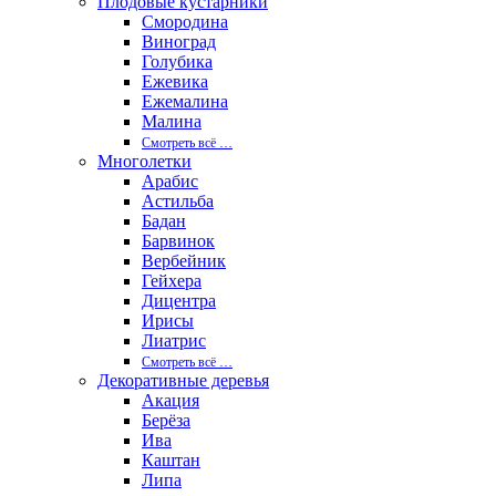
Плодовые кустарники
Смородина
Виноград
Голубика
Ежевика
Ежемалина
Малина
Смотреть вcё …
Многолетки
Арабис
Астильба
Бадан
Барвинок
Вербейник
Гейхера
Дицентра
Ирисы
Лиатрис
Смотреть вcё …
Декоративные деревья
Акация
Берёза
Ива
Каштан
Липа