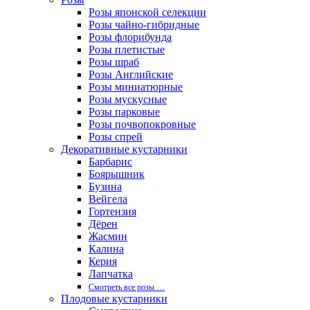
Розы японской селекции
Розы чайно-гибридные
Розы флорибунда
Розы плетистые
Розы шраб
Розы Английские
Розы миниатюрные
Розы мускусные
Розы парковые
Розы почвопокровные
Розы спрей
Декоративные кустарники
Барбарис
Боярышник
Бузина
Вейгела
Гортензия
Дёрен
Жасмин
Калина
Керия
Лапчатка
Смотреть все розы …
Плодовые кустарники