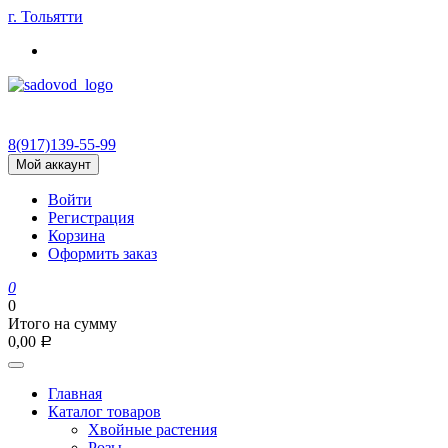
Skip
г. Тольятти
to
content
8(917)139‑55-99
Мой аккаунт
Войти
Регистрация
Корзина
Оформить заказ
0
0
Итого на сумму
0,00
Р
Главная
Каталог товаров
Хвойные растения
Розы