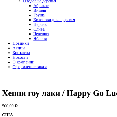
Плодовые деревья
Абрикос
Вишня
Груша
Колоновидные деревья
Персик
Слива
Черешня
Яблоня
Новинки
Акции
Контакты
Новости
О компании
Оформление заказа
Хеппи гоу лаки / Happy Go Lu
500,00
Р
США