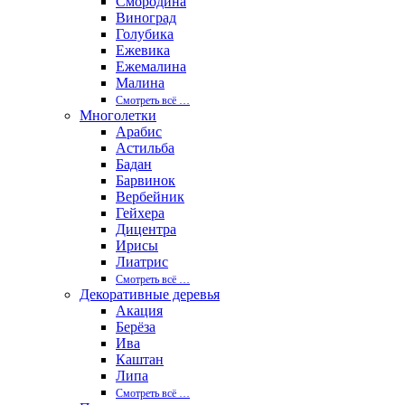
Смородина
Виноград
Голубика
Ежевика
Ежемалина
Малина
Смотреть вcё …
Многолетки
Арабис
Астильба
Бадан
Барвинок
Вербейник
Гейхера
Дицентра
Ирисы
Лиатрис
Смотреть вcё …
Декоративные деревья
Акация
Берёза
Ива
Каштан
Липа
Смотреть вcё …