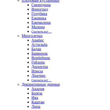
Плодовые кустарники
Смородина
Виноград
Голубика
Ежевика
Ежемалина
Малина
Смотреть вcё …
Многолетки
Арабис
Астильба
Бадан
Барвинок
Вербейник
Гейхера
Дицентра
Ирисы
Лиатрис
Смотреть вcё …
Декоративные деревья
Акация
Берёза
Ива
Каштан
Липа