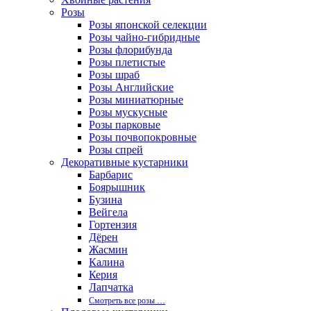
Розы
Розы японской селекции
Розы чайно-гибридные
Розы флорибунда
Розы плетистые
Розы шраб
Розы Английские
Розы миниатюрные
Розы мускусные
Розы парковые
Розы почвопокровные
Розы спрей
Декоративные кустарники
Барбарис
Боярышник
Бузина
Вейгела
Гортензия
Дёрен
Жасмин
Калина
Керия
Лапчатка
Смотреть все розы …