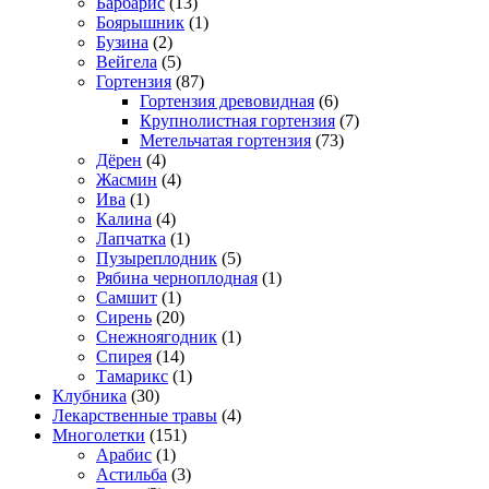
Барбарис
(13)
Боярышник
(1)
Бузина
(2)
Вейгела
(5)
Гортензия
(87)
Гортензия древовидная
(6)
Крупнолистная гортензия
(7)
Метельчатая гортензия
(73)
Дёрен
(4)
Жасмин
(4)
Ива
(1)
Калина
(4)
Лапчатка
(1)
Пузыреплодник
(5)
Рябина черноплодная
(1)
Самшит
(1)
Сирень
(20)
Снежноягодник
(1)
Спирея
(14)
Тамарикс
(1)
Клубника
(30)
Лекарственные травы
(4)
Многолетки
(151)
Арабис
(1)
Астильба
(3)