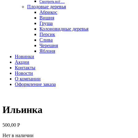
Смотреть вcё …
Плодовые деревья
Абрикос
Вишня
Груша
Колоновидные деревья
Персик
Слива
Черешня
Яблоня
Новинки
Акции
Контакты
Новости
О компании
Оформление заказа
Ильинка
500,00
Р
Нет в наличии