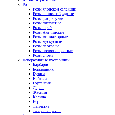
Розы
Розы японской селекции
Розы чайно-гибридные
Розы флорибунда
Розы плетистые
Розы шраб
Розы Английские
Розы миниатюрные
Розы мускусные
Розы парковые
Розы почвопокровные
Розы спрей
Декоративные кустарники
Барбарис
Боярышник
Бузина
Вейгела
Гортензия
Дёрен
Жасмин
Калина
Керия
Лапчатка
Смотреть все розы …