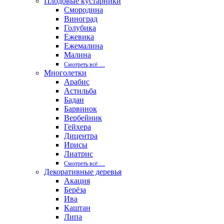
Плодовые кустарники
Смородина
Виноград
Голубика
Ежевика
Ежемалина
Малина
Смотреть вcё …
Многолетки
Арабис
Астильба
Бадан
Барвинок
Вербейник
Гейхера
Дицентра
Ирисы
Лиатрис
Смотреть вcё …
Декоративные деревья
Акация
Берёза
Ива
Каштан
Липа