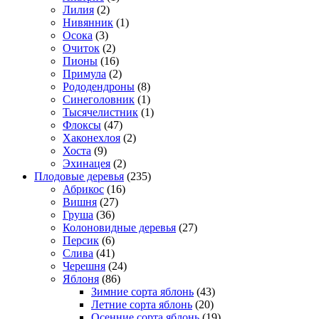
Лилия
(2)
Нивянник
(1)
Осока
(3)
Очиток
(2)
Пионы
(16)
Примула
(2)
Рододендроны
(8)
Синеголовник
(1)
Тысячелистник
(1)
Флоксы
(47)
Хаконехлоя
(2)
Хоста
(9)
Эхинацея
(2)
Плодовые деревья
(235)
Абрикос
(16)
Вишня
(27)
Груша
(36)
Колоновидные деревья
(27)
Персик
(6)
Слива
(41)
Черешня
(24)
Яблоня
(86)
Зимние сорта яблонь
(43)
Летние сорта яблонь
(20)
Осенние сорта яблонь
(19)