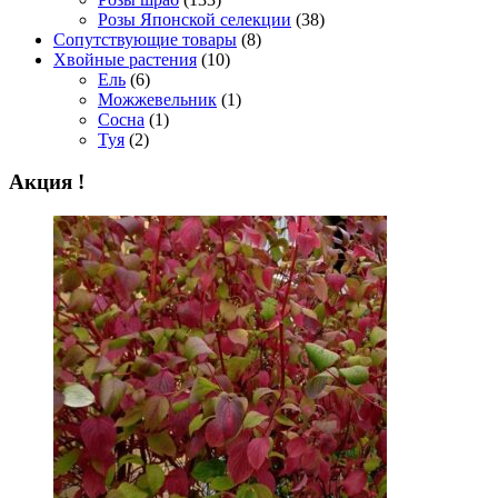
Розы Японской селекции
(38)
Сопутствующие товары
(8)
Хвойные растения
(10)
Ель
(6)
Можжевельник
(1)
Сосна
(1)
Туя
(2)
Акция !