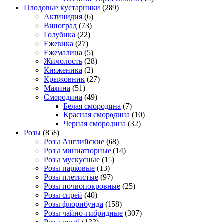
Плодовые кустарники
(289)
Актинидия
(6)
Виноград
(73)
Голубика
(22)
Ежевика
(27)
Ежемалина
(5)
Жимолость
(28)
Княженика
(2)
Крыжовник
(27)
Малина
(51)
Смородина
(49)
Белая смородина
(7)
Красная смородина
(10)
Черная смородина
(32)
Розы
(858)
Розы Английские
(68)
Розы миниатюрные
(14)
Розы мускусные
(15)
Розы парковые
(13)
Розы плетистые
(97)
Розы почвопокровные
(25)
Розы спрей
(40)
Розы флорибунда
(158)
Розы чайно-гибридные
(307)
Розы шраб
(133)