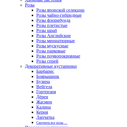
Розы
Розы японской селекции
Розы чайно-гибридные
Розы флорибунда
Розы плетистые
Розы шраб
Розы Английские
Розы миниатюрные
Розы мускусные
Розы парковые
Розы почвопокровные
Розы спрей
Декоративные кустарники
Барбарис
Боярышник
Бузина
Вейгела
Гортензия
Дёрен
Жасмин
Калина
Керия
Лапчатка
Смотреть все розы …