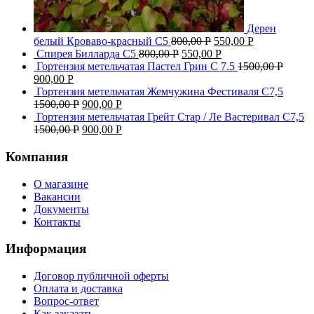
Дерен
белый Кроваво-красный С5
800,00
Р
550,00
Р
Спирея Билларда С5
800,00
Р
550,00
Р
Гортензия метельчатая Пастел Грин C 7.5
1500,00
Р
900,00
Р
Гортензия метельчатая Жемчужина Фестиваля С7,5
1500,00
Р
900,00
Р
Гортензия метельчатая Грейт Стар / Ле Вастеривал С7,5
1500,00
Р
900,00
Р
Компания
О магазине
Вакансии
Документы
Контакты
Информация
Договор публичной оферты
Оплата и доставка
Вопрос-ответ
Как заказать