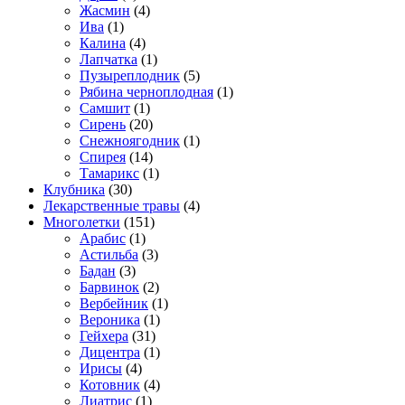
Жасмин
(4)
Ива
(1)
Калина
(4)
Лапчатка
(1)
Пузыреплодник
(5)
Рябина черноплодная
(1)
Самшит
(1)
Сирень
(20)
Снежноягодник
(1)
Спирея
(14)
Тамарикс
(1)
Клубника
(30)
Лекарственные травы
(4)
Многолетки
(151)
Арабис
(1)
Астильба
(3)
Бадан
(3)
Барвинок
(2)
Вербейник
(1)
Вероника
(1)
Гейхера
(31)
Дицентра
(1)
Ирисы
(4)
Котовник
(4)
Лиатрис
(1)