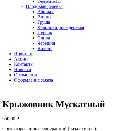
Смотреть вcё …
Плодовые деревья
Абрикос
Вишня
Груша
Колоновидные деревья
Персик
Слива
Черешня
Яблоня
Новинки
Акции
Контакты
Новости
О компании
Оформление заказа
Крыжовник Мускатный
650,00
Р
Срок созревания: среднеранний (начало июля).