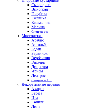
Плодовые кустарники
Смородина
Виноград
Голубика
Ежевика
Ежемалина
Малина
Смотреть вcё …
Многолетки
Арабис
Астильба
Бадан
Барвинок
Вербейник
Гейхера
Дицентра
Ирисы
Лиатрис
Смотреть вcё …
Декоративные деревья
Акация
Берёза
Ива
Каштан
Липа