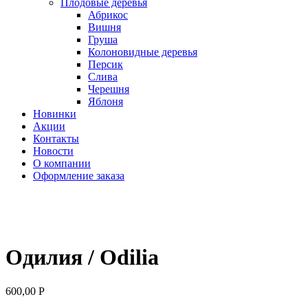
Плодовые деревья
Абрикос
Вишня
Груша
Колоновидные деревья
Персик
Слива
Черешня
Яблоня
Новинки
Акции
Контакты
Новости
О компании
Оформление заказа
Одилия / Odilia
600,00
Р