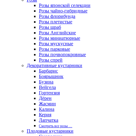
Розы японской селекции
Розы чайно-гибридные
Розы флорибунда
Розы плетистые
Розы шраб
Розы Английские
Розы миниатюрные
Розы мускусные
Розы парковые
Розы почвопокровные
Розы спрей
Декоративные кустарники
Барбарис
Боярышник
Бузина
Вейгела
Гортензия
Дёрен
Жасмин
Калина
Керия
Лапчатка
Смотреть все розы …
Плодовые кустарники