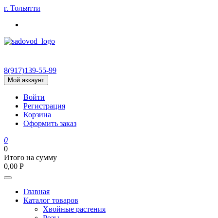
Skip
г. Тольятти
to
content
8(917)139‑55-99
Мой аккаунт
Войти
Регистрация
Корзина
Оформить заказ
0
0
Итого на сумму
0,00
Р
Главная
Каталог товаров
Хвойные растения
Розы