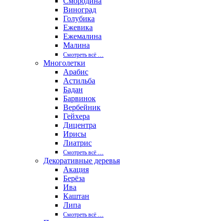
Смородина
Виноград
Голубика
Ежевика
Ежемалина
Малина
Смотреть вcё …
Многолетки
Арабис
Астильба
Бадан
Барвинок
Вербейник
Гейхера
Дицентра
Ирисы
Лиатрис
Смотреть вcё …
Декоративные деревья
Акация
Берёза
Ива
Каштан
Липа
Смотреть вcё …