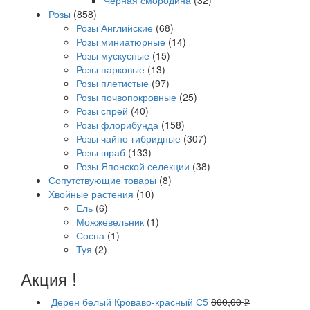
Черная смородина
(32)
Розы
(858)
Розы Английские
(68)
Розы миниатюрные
(14)
Розы мускусные
(15)
Розы парковые
(13)
Розы плетистые
(97)
Розы почвопокровные
(25)
Розы спрей
(40)
Розы флорибунда
(158)
Розы чайно-гибридные
(307)
Розы шраб
(133)
Розы Японской селекции
(38)
Сопутствующие товары
(8)
Хвойные растения
(10)
Ель
(6)
Можжевельник
(1)
Сосна
(1)
Туя
(2)
Акция !
Дерен белый Кроваво-красный С5
800,00
Р