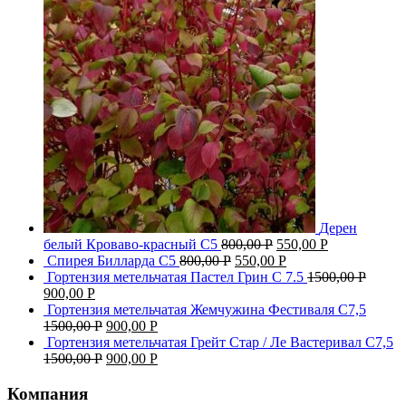
Дерен
белый Кроваво-красный С5
800,00
Р
550,00
Р
Спирея Билларда С5
800,00
Р
550,00
Р
Гортензия метельчатая Пастел Грин C 7.5
1500,00
Р
900,00
Р
Гортензия метельчатая Жемчужина Фестиваля С7,5
1500,00
Р
900,00
Р
Гортензия метельчатая Грейт Стар / Ле Вастеривал С7,5
1500,00
Р
900,00
Р
Компания