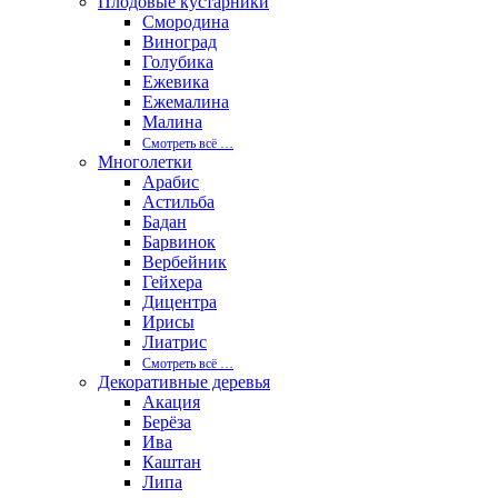
Плодовые кустарники
Смородина
Виноград
Голубика
Ежевика
Ежемалина
Малина
Смотреть вcё …
Многолетки
Арабис
Астильба
Бадан
Барвинок
Вербейник
Гейхера
Дицентра
Ирисы
Лиатрис
Смотреть вcё …
Декоративные деревья
Акация
Берёза
Ива
Каштан
Липа