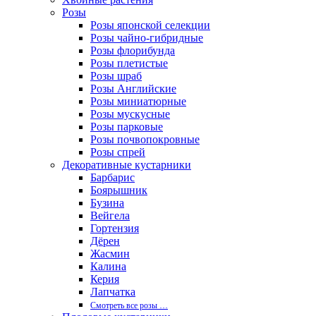
Розы
Розы японской селекции
Розы чайно-гибридные
Розы флорибунда
Розы плетистые
Розы шраб
Розы Английские
Розы миниатюрные
Розы мускусные
Розы парковые
Розы почвопокровные
Розы спрей
Декоративные кустарники
Барбарис
Боярышник
Бузина
Вейгела
Гортензия
Дёрен
Жасмин
Калина
Керия
Лапчатка
Смотреть все розы …