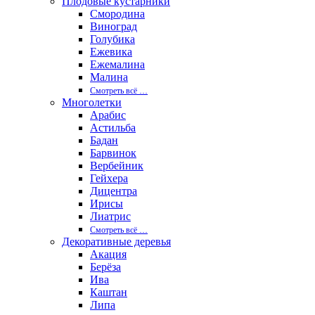
Плодовые кустарники
Смородина
Виноград
Голубика
Ежевика
Ежемалина
Малина
Смотреть вcё …
Многолетки
Арабис
Астильба
Бадан
Барвинок
Вербейник
Гейхера
Дицентра
Ирисы
Лиатрис
Смотреть вcё …
Декоративные деревья
Акация
Берёза
Ива
Каштан
Липа