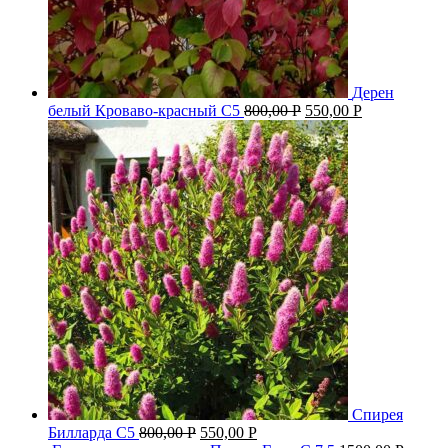
Дерен
белый Кроваво-красный С5
800,00
Р
550,00
Р
Спирея
Билларда С5
800,00
Р
550,00
Р