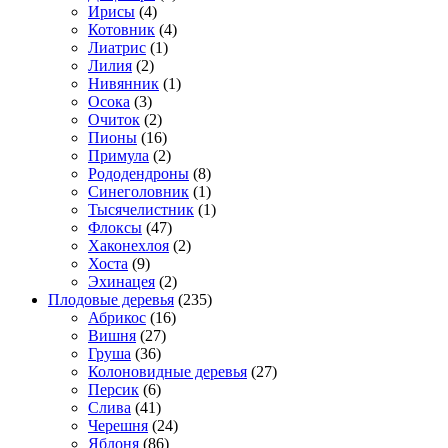
Ирисы
(4)
Котовник
(4)
Лиатрис
(1)
Лилия
(2)
Нивянник
(1)
Осока
(3)
Очиток
(2)
Пионы
(16)
Примула
(2)
Рододендроны
(8)
Синеголовник
(1)
Тысячелистник
(1)
Флоксы
(47)
Хаконехлоя
(2)
Хоста
(9)
Эхинацея
(2)
Плодовые деревья
(235)
Абрикос
(16)
Вишня
(27)
Груша
(36)
Колоновидные деревья
(27)
Персик
(6)
Слива
(41)
Черешня
(24)
Яблоня
(86)