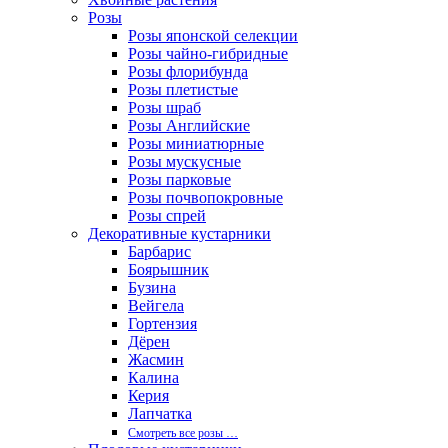
Розы
Розы японской селекции
Розы чайно-гибридные
Розы флорибунда
Розы плетистые
Розы шраб
Розы Английские
Розы миниатюрные
Розы мускусные
Розы парковые
Розы почвопокровные
Розы спрей
Декоративные кустарники
Барбарис
Боярышник
Бузина
Вейгела
Гортензия
Дёрен
Жасмин
Калина
Керия
Лапчатка
Смотреть все розы …