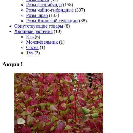
Розы флорибунда
(158)
Розы чайно-гибридные
(307)
Розы шраб
(133)
Розы Японской селекции
(38)
Сопутствующие товары
(8)
Хвойные растения
(10)
Ель
(6)
Можжевельник
(1)
Сосна
(1)
Туя
(2)
Акция !