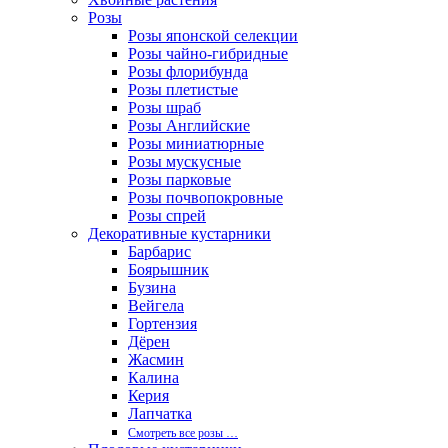
Розы
Розы японской селекции
Розы чайно-гибридные
Розы флорибунда
Розы плетистые
Розы шраб
Розы Английские
Розы миниатюрные
Розы мускусные
Розы парковые
Розы почвопокровные
Розы спрей
Декоративные кустарники
Барбарис
Боярышник
Бузина
Вейгела
Гортензия
Дёрен
Жасмин
Калина
Керия
Лапчатка
Смотреть все розы …