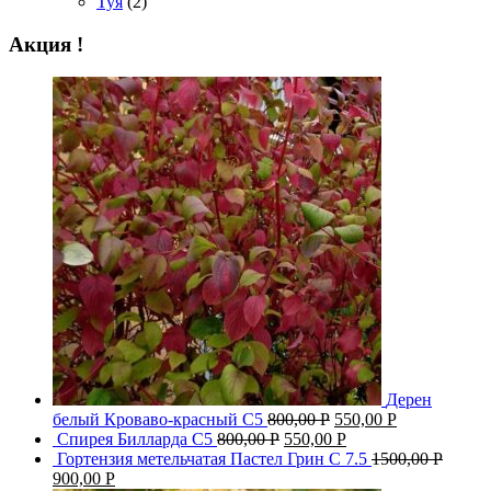
Туя
(2)
Акция !
Дерен
белый Кроваво-красный С5
800,00
Р
550,00
Р
Спирея Билларда С5
800,00
Р
550,00
Р
Гортензия метельчатая Пастел Грин C 7.5
1500,00
Р
900,00
Р