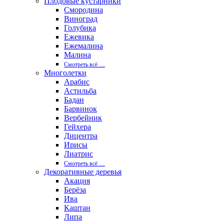
Плодовые кустарники
Смородина
Виноград
Голубика
Ежевика
Ежемалина
Малина
Смотреть вcё …
Многолетки
Арабис
Астильба
Бадан
Барвинок
Вербейник
Гейхера
Дицентра
Ирисы
Лиатрис
Смотреть вcё …
Декоративные деревья
Акация
Берёза
Ива
Каштан
Липа