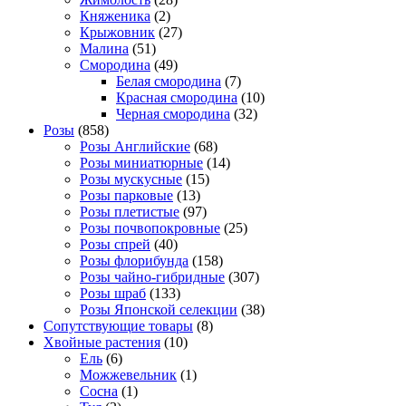
Княженика
(2)
Крыжовник
(27)
Малина
(51)
Смородина
(49)
Белая смородина
(7)
Красная смородина
(10)
Черная смородина
(32)
Розы
(858)
Розы Английские
(68)
Розы миниатюрные
(14)
Розы мускусные
(15)
Розы парковые
(13)
Розы плетистые
(97)
Розы почвопокровные
(25)
Розы спрей
(40)
Розы флорибунда
(158)
Розы чайно-гибридные
(307)
Розы шраб
(133)
Розы Японской селекции
(38)
Сопутствующие товары
(8)
Хвойные растения
(10)
Ель
(6)
Можжевельник
(1)
Сосна
(1)