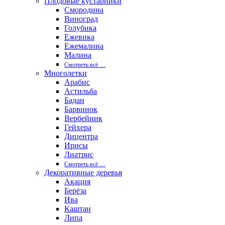
Плодовые кустарники
Смородина
Виноград
Голубика
Ежевика
Ежемалина
Малина
Смотреть вcё …
Многолетки
Арабис
Астильба
Бадан
Барвинок
Вербейник
Гейхера
Дицентра
Ирисы
Лиатрис
Смотреть вcё …
Декоративные деревья
Акация
Берёза
Ива
Каштан
Липа