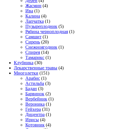
Дёрен
(4)
Жасмин
(4)
Ива
(1)
Калина
(4)
Лапчатка
(1)
Пузыреплодник
(5)
Рябина черноплодная
(1)
Самшит
(1)
Сирень
(20)
Снежноягодник
(1)
Спирея
(14)
Тамарикс
(1)
Клубника
(30)
Лекарственные травы
(4)
Многолетки
(151)
Арабис
(1)
Астильба
(3)
Бадан
(3)
Барвинок
(2)
Вербейник
(1)
Вероника
(1)
Гейхера
(31)
Дицентра
(1)
Ирисы
(4)
Котовник
(4)