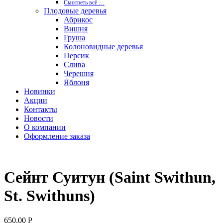
Смотреть вcё …
Плодовые деревья
Абрикос
Вишня
Груша
Колоновидные деревья
Персик
Слива
Черешня
Яблоня
Новинки
Акции
Контакты
Новости
О компании
Оформление заказа
Сейнт Суитун (Saint Swithun,
St. Swithuns)
650,00
Р