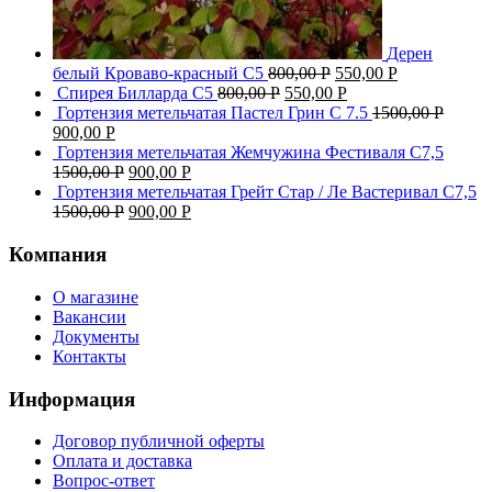
Дерен
белый Кроваво-красный С5
800,00
Р
550,00
Р
Спирея Билларда С5
800,00
Р
550,00
Р
Гортензия метельчатая Пастел Грин C 7.5
1500,00
Р
900,00
Р
Гортензия метельчатая Жемчужина Фестиваля С7,5
1500,00
Р
900,00
Р
Гортензия метельчатая Грейт Стар / Ле Вастеривал С7,5
1500,00
Р
900,00
Р
Компания
О магазине
Вакансии
Документы
Контакты
Информация
Договор публичной оферты
Оплата и доставка
Вопрос-ответ