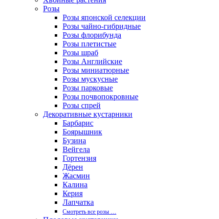
Розы
Розы японской селекции
Розы чайно-гибридные
Розы флорибунда
Розы плетистые
Розы шраб
Розы Английские
Розы миниатюрные
Розы мускусные
Розы парковые
Розы почвопокровные
Розы спрей
Декоративные кустарники
Барбарис
Боярышник
Бузина
Вейгела
Гортензия
Дёрен
Жасмин
Калина
Керия
Лапчатка
Смотреть все розы …