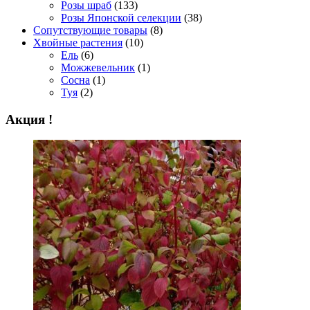
Розы шраб
(133)
Розы Японской селекции
(38)
Сопутствующие товары
(8)
Хвойные растения
(10)
Ель
(6)
Можжевельник
(1)
Сосна
(1)
Туя
(2)
Акция !