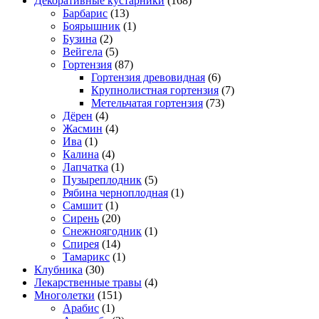
Декоративные кустарники
(168)
Барбарис
(13)
Боярышник
(1)
Бузина
(2)
Вейгела
(5)
Гортензия
(87)
Гортензия древовидная
(6)
Крупнолистная гортензия
(7)
Метельчатая гортензия
(73)
Дёрен
(4)
Жасмин
(4)
Ива
(1)
Калина
(4)
Лапчатка
(1)
Пузыреплодник
(5)
Рябина черноплодная
(1)
Самшит
(1)
Сирень
(20)
Снежноягодник
(1)
Спирея
(14)
Тамарикс
(1)
Клубника
(30)
Лекарственные травы
(4)
Многолетки
(151)
Арабис
(1)