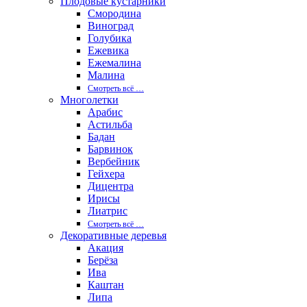
Плодовые кустарники
Смородина
Виноград
Голубика
Ежевика
Ежемалина
Малина
Смотреть вcё …
Многолетки
Арабис
Астильба
Бадан
Барвинок
Вербейник
Гейхера
Дицентра
Ирисы
Лиатрис
Смотреть вcё …
Декоративные деревья
Акация
Берёза
Ива
Каштан
Липа