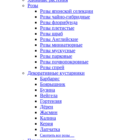
Розы
Розы японской селекции
Розы чайно-гибридные
Розы флорибунда
Розы плетистые
Розы шраб
Розы Английские
Розы миниатюрные
Розы мускусные
Розы парковые
Розы почвопокровные
Розы спрей
Декоративные кустарники
Барбарис
Боярышник
Бузина
Вейгела
Гортензия
Дёрен
Жасмин
Калина
Керия
Лапчатка
Смотреть все розы …