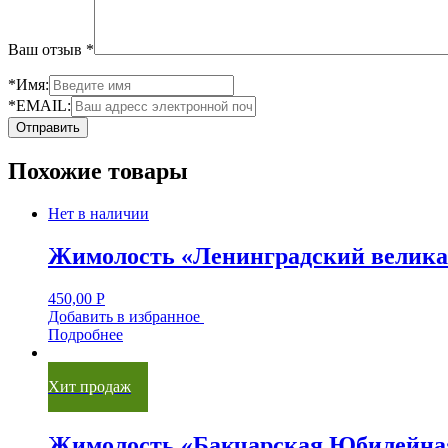
Ваш отзыв
*
*Имя:
*EMAIL:
Похожие товары
Нет в наличии
Жимолость «Ленинградский велик
450,00
Р
Добавить в избранное
Подробнее
Хит продаж
Жимолость «Бакчарская Юбилейна