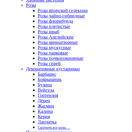
Розы
Розы японской селекции
Розы чайно-гибридные
Розы флорибунда
Розы плетистые
Розы шраб
Розы Английские
Розы миниатюрные
Розы мускусные
Розы парковые
Розы почвопокровные
Розы спрей
Декоративные кустарники
Барбарис
Боярышник
Бузина
Вейгела
Гортензия
Дёрен
Жасмин
Калина
Керия
Лапчатка
Смотреть все розы …