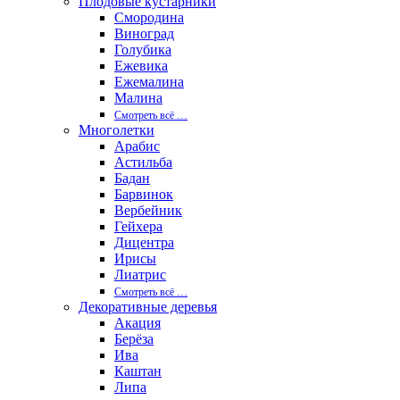
Плодовые кустарники
Смородина
Виноград
Голубика
Ежевика
Ежемалина
Малина
Смотреть вcё …
Многолетки
Арабис
Астильба
Бадан
Барвинок
Вербейник
Гейхера
Дицентра
Ирисы
Лиатрис
Смотреть вcё …
Декоративные деревья
Акация
Берёза
Ива
Каштан
Липа