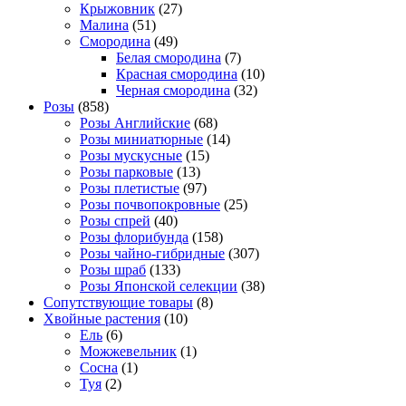
Крыжовник
(27)
Малина
(51)
Смородина
(49)
Белая смородина
(7)
Красная смородина
(10)
Черная смородина
(32)
Розы
(858)
Розы Английские
(68)
Розы миниатюрные
(14)
Розы мускусные
(15)
Розы парковые
(13)
Розы плетистые
(97)
Розы почвопокровные
(25)
Розы спрей
(40)
Розы флорибунда
(158)
Розы чайно-гибридные
(307)
Розы шраб
(133)
Розы Японской селекции
(38)
Сопутствующие товары
(8)
Хвойные растения
(10)
Ель
(6)
Можжевельник
(1)
Сосна
(1)
Туя
(2)