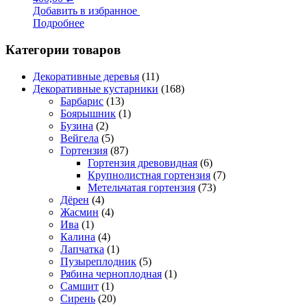
Добавить в избранное
Подробнее
Категории товаров
Декоративные деревья
(11)
Декоративные кустарники
(168)
Барбарис
(13)
Боярышник
(1)
Бузина
(2)
Вейгела
(5)
Гортензия
(87)
Гортензия древовидная
(6)
Крупнолистная гортензия
(7)
Метельчатая гортензия
(73)
Дёрен
(4)
Жасмин
(4)
Ива
(1)
Калина
(4)
Лапчатка
(1)
Пузыреплодник
(5)
Рябина черноплодная
(1)
Самшит
(1)
Сирень
(20)