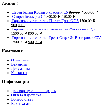
Акция !
Дерен белый Кроваво-красный С5
800,00
550,00
Р
Р
Спирея Билларда С5
800,00
550,00
Р
Р
Гортензия метельчатая Пастел Грин C 7.5
1500,00
Р
900,00
Р
Гортензия метельчатая Жемчужина Фестиваля С7,5
1500,00
900,00
Р
Р
Гортензия метельчатая Грейт Стар / Ле Вастеривал С7,5
1500,00
900,00
Р
Р
Компания
О магазине
Вакансии
Документы
Контакты
Информация
Договор публичной оферты
Оплата и доставка
Вопрос-ответ
Как заказать