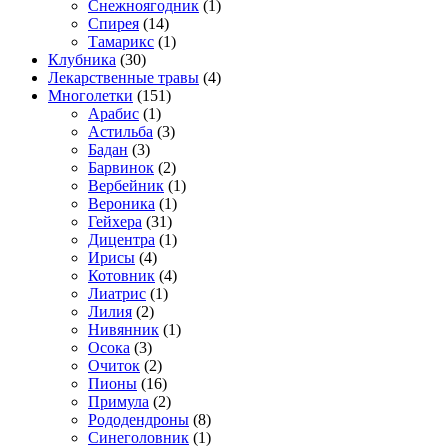
Снежноягодник
(1)
Спирея
(14)
Тамарикс
(1)
Клубника
(30)
Лекарственные травы
(4)
Многолетки
(151)
Арабис
(1)
Астильба
(3)
Бадан
(3)
Барвинок
(2)
Вербейник
(1)
Вероника
(1)
Гейхера
(31)
Дицентра
(1)
Ирисы
(4)
Котовник
(4)
Лиатрис
(1)
Лилия
(2)
Нивянник
(1)
Осока
(3)
Очиток
(2)
Пионы
(16)
Примула
(2)
Рододендроны
(8)
Синеголовник
(1)