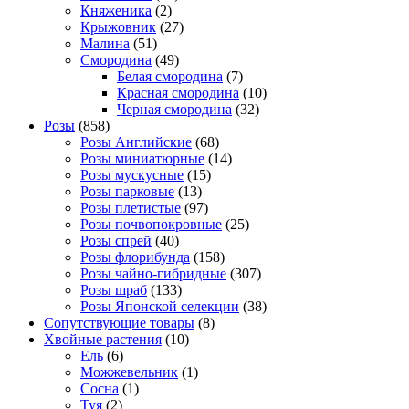
Княженика
(2)
Крыжовник
(27)
Малина
(51)
Смородина
(49)
Белая смородина
(7)
Красная смородина
(10)
Черная смородина
(32)
Розы
(858)
Розы Английские
(68)
Розы миниатюрные
(14)
Розы мускусные
(15)
Розы парковые
(13)
Розы плетистые
(97)
Розы почвопокровные
(25)
Розы спрей
(40)
Розы флорибунда
(158)
Розы чайно-гибридные
(307)
Розы шраб
(133)
Розы Японской селекции
(38)
Сопутствующие товары
(8)
Хвойные растения
(10)
Ель
(6)
Можжевельник
(1)
Сосна
(1)
Туя
(2)