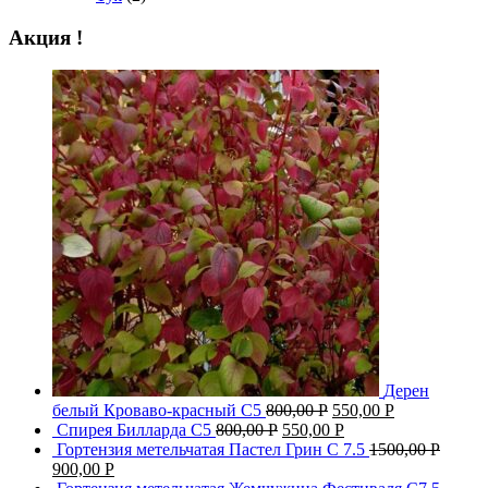
Акция !
Дерен
белый Кроваво-красный С5
800,00
Р
550,00
Р
Спирея Билларда С5
800,00
Р
550,00
Р
Гортензия метельчатая Пастел Грин C 7.5
1500,00
Р
900,00
Р