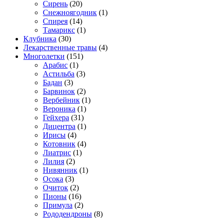
Сирень
(20)
Снежноягодник
(1)
Спирея
(14)
Тамарикс
(1)
Клубника
(30)
Лекарственные травы
(4)
Многолетки
(151)
Арабис
(1)
Астильба
(3)
Бадан
(3)
Барвинок
(2)
Вербейник
(1)
Вероника
(1)
Гейхера
(31)
Дицентра
(1)
Ирисы
(4)
Котовник
(4)
Лиатрис
(1)
Лилия
(2)
Нивянник
(1)
Осока
(3)
Очиток
(2)
Пионы
(16)
Примула
(2)
Рододендроны
(8)