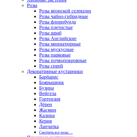
Розы
Розы японской селекции
Розы чайно-гибридные
Розы флорибунда
Розы плетистые
Розы шраб
Розы Английские
Розы миниатюрные
Розы мускусные
Розы парковые
Розы почвопокровные
Розы спрей
Декоративные кустарники
Барбарис
Боярышник
Бузина
Вейгела
Гортензия
Дёрен
Жасмин
Калина
Керия
Лапчатка
Смотреть все розы …