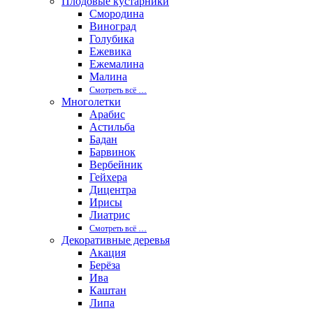
Плодовые кустарники
Смородина
Виноград
Голубика
Ежевика
Ежемалина
Малина
Смотреть вcё …
Многолетки
Арабис
Астильба
Бадан
Барвинок
Вербейник
Гейхера
Дицентра
Ирисы
Лиатрис
Смотреть вcё …
Декоративные деревья
Акация
Берёза
Ива
Каштан
Липа