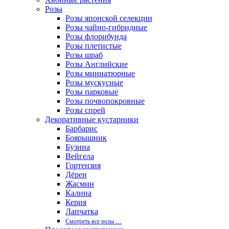
Розы
Розы японской селекции
Розы чайно-гибридные
Розы флорибунда
Розы плетистые
Розы шраб
Розы Английские
Розы миниатюрные
Розы мускусные
Розы парковые
Розы почвопокровные
Розы спрей
Декоративные кустарники
Барбарис
Боярышник
Бузина
Вейгела
Гортензия
Дёрен
Жасмин
Калина
Керия
Лапчатка
Смотреть все розы …