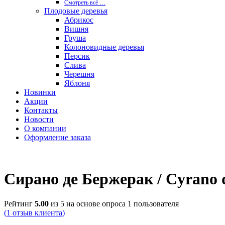
Смотреть вcё …
Плодовые деревья
Абрикос
Вишня
Груша
Колоновидные деревья
Персик
Слива
Черешня
Яблоня
Новинки
Акции
Контакты
Новости
О компании
Оформление заказа
Сирано де Бержерак / Cyrano 
Рейтинг
5.00
из 5 на основе опроса
1
пользователя
(
1
отзыв клиента)