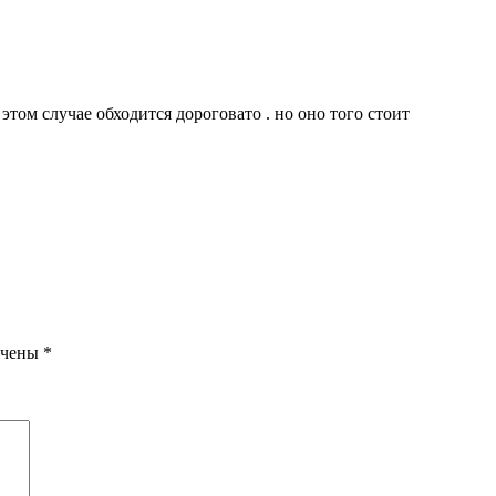
том случае обходится дороговато . но оно того стоит
ечены
*