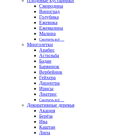
Плодовые кустарники
Смородина
Виноград
Голубика
Ежевика
Ежемалина
Малина
Смотреть вcё …
Многолетки
Арабис
Астильба
Бадан
Барвинок
Вербейник
Гейхера
Дицентра
Ирисы
Лиатрис
Смотреть вcё …
Декоративные деревья
Акация
Берёза
Ива
Каштан
Липа