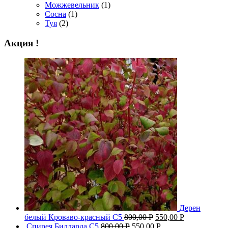
Можжевельник
(1)
Сосна
(1)
Туя
(2)
Акция !
Дерен
белый Кроваво-красный С5
800,00
Р
550,00
Р
Спирея Билларда С5
800,00
Р
550,00
Р