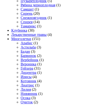
Пузыреплодник
(5)
Рябина черноплодная
(1)
Самшит
(1)
Сирень
(20)
Снежноягодник
(1)
Спирея
(14)
Тамарикс
(1)
Клубника
(30)
Лекарственные травы
(4)
Многолетки
(151)
Арабис
(1)
Астильба
(3)
Бадан
(3)
Барвинок
(2)
Вербейник
(1)
Вероника
(1)
Гейхера
(31)
Дицентра
(1)
Ирисы
(4)
Котовник
(4)
Лиатрис
(1)
Лилия
(2)
Нивянник
(1)
Осока
(3)
Очиток
(2)