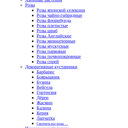
Розы
Розы японской селекции
Розы чайно-гибридные
Розы флорибунда
Розы плетистые
Розы шраб
Розы Английские
Розы миниатюрные
Розы мускусные
Розы парковые
Розы почвопокровные
Розы спрей
Декоративные кустарники
Барбарис
Боярышник
Бузина
Вейгела
Гортензия
Дёрен
Жасмин
Калина
Керия
Лапчатка
Смотреть все розы …