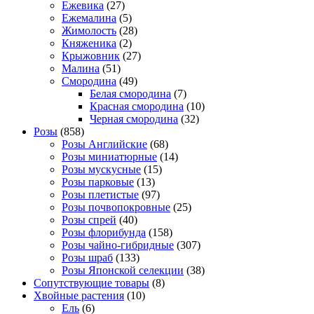
Ежевика
(27)
Ежемалина
(5)
Жимолость
(28)
Княженика
(2)
Крыжовник
(27)
Малина
(51)
Смородина
(49)
Белая смородина
(7)
Красная смородина
(10)
Черная смородина
(32)
Розы
(858)
Розы Английские
(68)
Розы миниатюрные
(14)
Розы мускусные
(15)
Розы парковые
(13)
Розы плетистые
(97)
Розы почвопокровные
(25)
Розы спрей
(40)
Розы флорибунда
(158)
Розы чайно-гибридные
(307)
Розы шраб
(133)
Розы Японской селекции
(38)
Сопутствующие товары
(8)
Хвойные растения
(10)
Ель
(6)