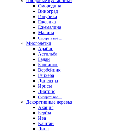
Плодовые кустарники
Смородина
Виноград
Голубика
Ежевика
Ежемалина
Малина
Смотреть вcё …
Многолетки
Арабис
Астильба
Бадан
Барвинок
Вербейник
Гейхера
Дицентра
Ирисы
Лиатрис
Смотреть вcё …
Декоративные деревья
Акация
Берёза
Ива
Каштан
Липа